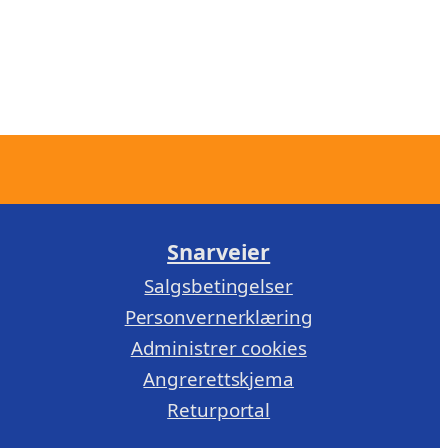
Snarveier
Salgsbetingelser
Personvernerklæring
Administrer cookies
Angrerettskjema
Returportal