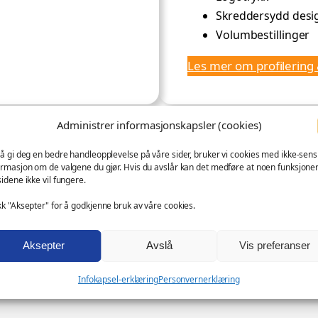
Skreddersydd desi
Volumbestillinger
Les mer om profilering
Administrer informasjonskapsler (cookies)
 å gi deg en bedre handleopplevelse på våre sider, bruker vi cookies med ikke-sensi
ormasjon om de valgene du gjør. Hvis du avslår kan det medføre at noen funksjone
sidene ikke vil fungere.
kk "Aksepter" for å godkjenne bruk av våre cookies.
Aksepter
Avslå
Vis preferanser
Infokapsel-erklæring
Personvernerklæring
esjonelt samarbeid – enkelt og strukt