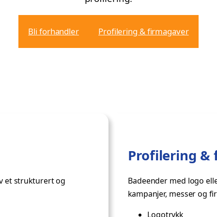
Bli forhandler
Profilering & firmagaver
Profilering &
v et strukturert og
Badeender med logo eller
kampanjer, messer og fi
Logotrykk