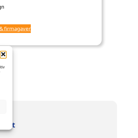
gn
 & firmagaver
tiv
r
urert