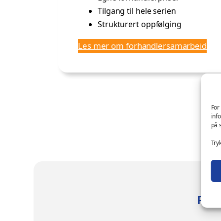
Tilgang til hele serien
Strukturert oppfølging
Les mer om forhandlersamarbeid
For
inf
på 
Try
Prof