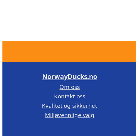
NorwayDucks.no
Om oss
Kontakt oss
Kvalitet og sikkerhet
Miljøvennlige valg