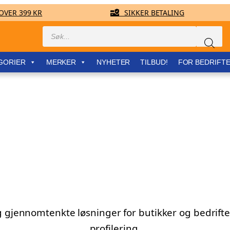
VER 399 KR
SIKKER BETALING
Products
search
GORIER
MERKER
NYHETER
TILBUD!
FOR BEDRIFT
g gjennomtenkte løsninger for butikker og bedrifte
profilering.