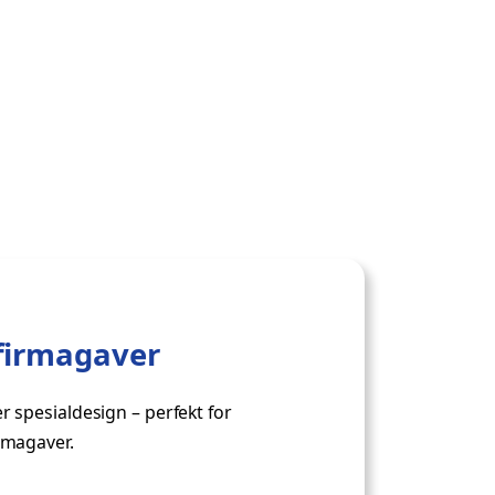
 firmagaver
 spesialdesign – perfekt for
rmagaver.