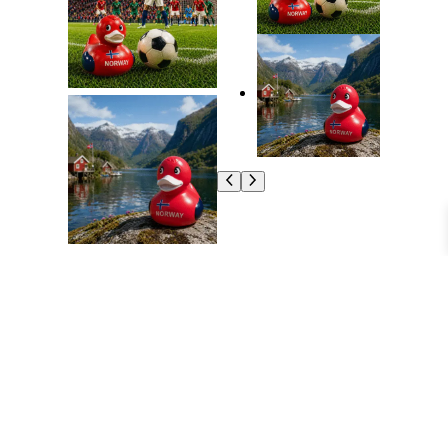
Badeand NORWAY
kr
139,00
Badeand NORWAY er Norway Ducks sin
egen signaturmodell – en stilren og leken
hyllest til norsk identitet.