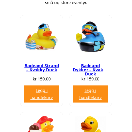
små og store eventyr.
Badeand Strand
Badeand
– Kvakky Duck
Dykker – Kvakky
Duck
kr
159,00
kr
159,00
Legg i
Legg i
handlekurv
handlekurv