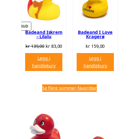
PRODUKT
TILBUD
Badeand Iskrem
Badeand I Love
PÅ
– Lilalu
Kragerø
SALG
Opprinnelig
Nåværende
kr
139,00
kr
83,00
kr
159,00
pris
pris
Legg i
Legg i
var:
er:
handlekurv
handlekurv
kr 139,00.
kr 83,00.
Se flere sommer-favoritter