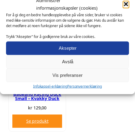
Administrer
r
r
informasjonskapsler (cookies)
Velg alternativ
Velg alternativ
i
i
For å gi deg en bedre handleopplevelse på våre sider, bruker vi cookies
med ikke-sensitiv informasjon om de valgene du gjør. Hvis du avslår kan
s
s
det medføre at noen funksjoner på sidene ikke vil fungere.
o
o
m
m
Trykk "Aksepter" for å godkjenne bruk av våre cookies.
r
r
Aksepter
å
å
d
d
Avslå
e
e
:
:
Vis preferanser
k
k
r
r
Infokapsel-erklæring
Personvernerklæring
Badeand Racing Duck
Small – Kvakky Duck
1
1
2
2
kr
129,00
9
9
Se produkt
,
,
0
0