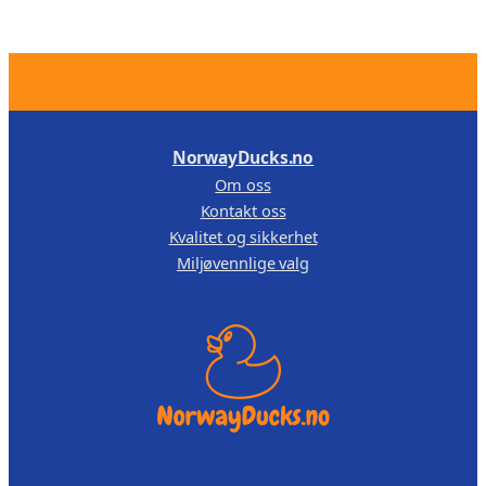
0
0
t
t
i
i
.
l
l
k
k
r
r
NorwayDucks.no
Om oss
1
1
Kontakt oss
5
3
Kvalitet og sikkerhet
9
9
Miljøvennlige valg
,
,
0
0
0
0