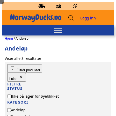
Hopp
til
innhold
Logg inn
Hjem
/ Andeløp
Andeløp
Viser alle 3 resultater
Badeand Djevel – Kvakky Duck - Rød
Filtrér produkter
kr
139,00
+
LEGG TIL
Lukk
FILTRE
STATUS
T
Ikke på lager for øyeblikket
i
KATEGORI
l
K
Andeløp
g
a