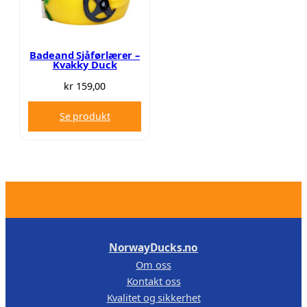
,
,
0
0
0
0
.
.
Badeand Sjåførlærer –
Kvakky Duck
kr
159,00
Se produkt
.
NorwayDucks.no
Om oss
Kontakt oss
Kvalitet og sikkerhet