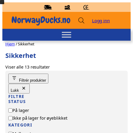
Hopp
til
innhold
Logg inn
Hjem
/ Sikkerhet
Sikkerhet
Viser alle 13 resultater
Badeand Gamer – Kvakky Duck
Filtrér produkter
kr
159,00
+
LEGG TIL
Lukk
FILTRE
STATUS
S
På lager
t
Ikke på lager for øyeblikket
a
KATEGORI
t