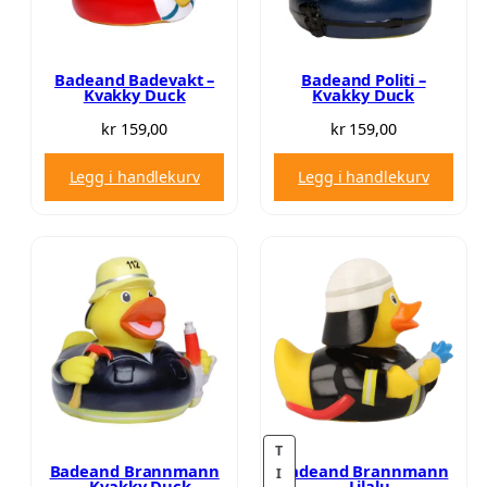
Badeand Badevakt –
Badeand Politi –
Kvakky Duck
Kvakky Duck
kr
159,00
kr
159,00
Legg i handlekurv
Legg i handlekurv
T
Badeand Brannmann
Badeand Brannmann
I
– Kvakky Duck
– Lilalu