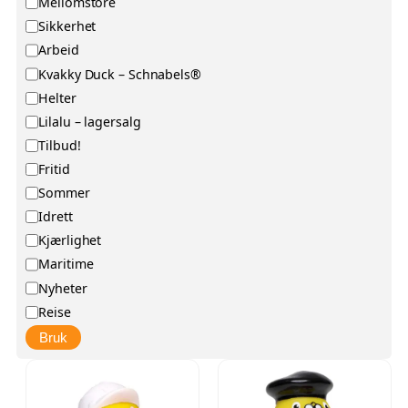
K
Mellomstore
u
a
Sikkerhet
s
t
Arbeid
e
Kvakky Duck – Schnabels®
g
Helter
o
Lilalu – lagersalg
r
Tilbud!
i
Fritid
Sommer
Idrett
Kjærlighet
Maritime
Nyheter
Reise
Bruk