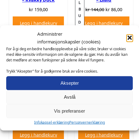
L
O
N
B
kr
159,00
kr
144,00
kr
86,00
U
p
å
P
D
Legg i handlekurv
Legg i handlekurv
p
v
R
r
æ
Administrer
O
i
r
informasjonskapsler (cookies)
D
n
e
U
For å gi deg en bedre handleopplevelse på våre sider, bruker vi cookies
n
n
med ikke-sensitiv informasjon om de valgene du gjør. Hvis du avslår kan
K
det medføre at noen funksjoner på sidene ikke vil fungere.
T
e
d
P
l
e
Trykk "Aksepter" for å godkjenne bruk av våre cookies.
Å
i
p
S
Aksepter
g
r
A
p
i
L
Avslå
r
s
G
i
e
Badeand Livredder –
Badeand Kamuflasje –
Vis preferanser
Lilalu
Kvakky Duck
s
r
v
:
kr
139,00
kr
159,00
Infokapsel-erklæring
Personvernerklæring
a
k
Legg i handlekurv
Legg i handlekurv
r
r