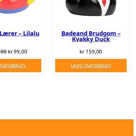
ærer – Lilalu
Badeand Brudgom –
Kvakky Duck
O
N
,00
kr
99,00
kr
159,00
p
å
 handlekurv
Legg i handlekurv
p
v
r
æ
i
r
n
e
n
n
e
d
l
e
i
p