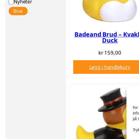
Nyheter
Bruk
Badeand Brud – Kvak
Duck
kr
159,00
Legg i handlekurv
For
inf
på 
Try