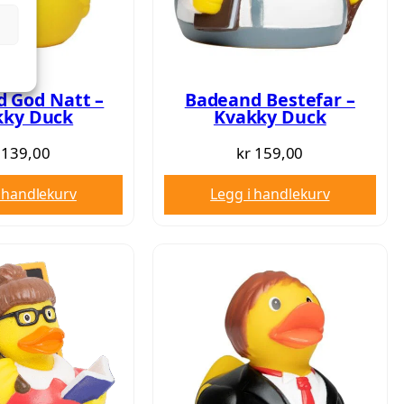
0
0
.
 God Natt –
Badeand Bestefar –
kky Duck
Kvakky Duck
139,00
kr
159,00
 handlekurv
Legg i handlekurv