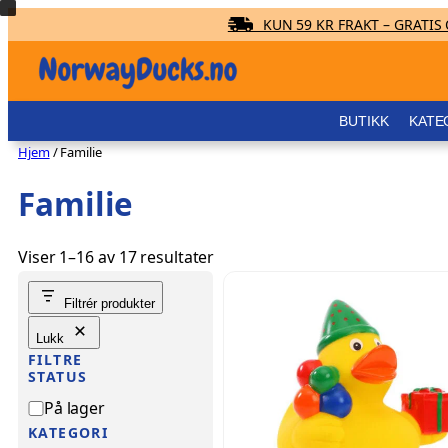
KUN 59 KR FRAKT – GRATIS O
Hopp
til
innhold
BUTIKK
KATE
Hjem
/ Familie
Familie
Viser 1–16 av 17 resultater
Filtrér produkter
Lukk
FILTRE
STATUS
S
På lager
t
KATEGORI