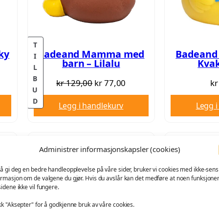
g
r
L
p
i
G
r
s
i
e
T
ky
Badeand Mamma med
Badeand 
s
r
I
barn – Lilalu
Kva
L
v
:
B
O
N
a
k
kr
129,00
kr
77,00
kr
U
p
å
r
r
P
D
Legg i handlekurv
Legg i
p
v
:
R
r
æ
k
4
O
D
i
r
r
4
U
Administrer informasjonskapsler (cookies)
n
e
,
K
n
n
7
0
T
 å gi deg en bedre handleopplevelse på våre sider, bruker vi cookies med ikke-sensi
e
d
4
0
ormasjon om de valgene du gjør. Hvis du avslår kan det medføre at noen funksjone
P
sidene ikke vil fungere.
Å
l
e
,
.
S
i
p
kk "Aksepter" for å godkjenne bruk av våre cookies.
0
A