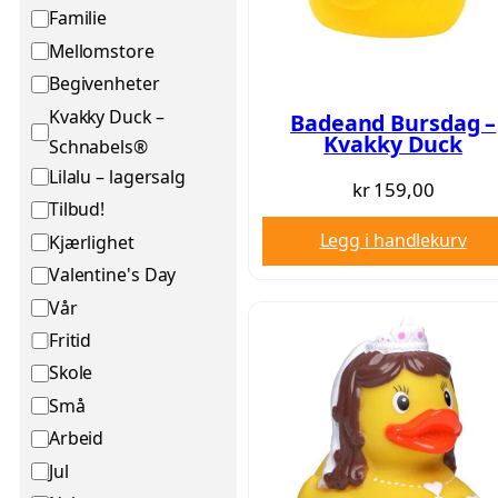
a
K
Familie
t
a
Mellomstore
u
t
Begivenheter
s
e
Kvakky Duck –
Badeand Bursdag –
g
Kvakky Duck
Schnabels®
o
Lilalu – lagersalg
kr
159,00
r
Tilbud!
i
Legg i handlekurv
Kjærlighet
Valentine's Day
Vår
Fritid
Skole
Små
Arbeid
Jul