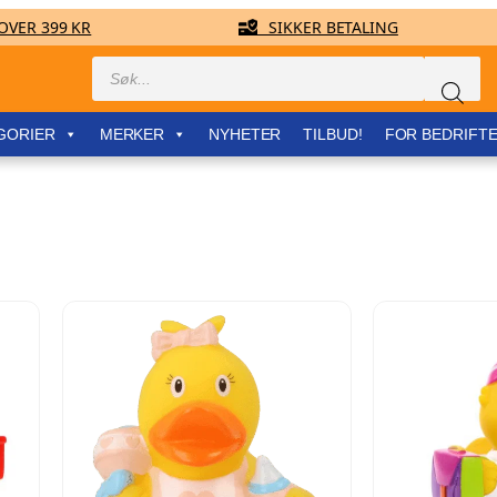
VER 399 KR
SIKKER BETALING
Products
search
GORIER
MERKER
NYHETER
TILBUD!
FOR BEDRIFT