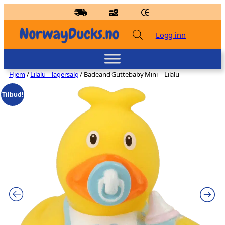
Hopp
til
innhold
Logg inn
Hjem
/
Lilalu – lagersalg
/ Badeand Guttebaby Mini – Lilalu
Tilbud!
Badeand Selvlysende – Kvakky Duck -
Rosa
kr
129,00
+
LEGG TIL