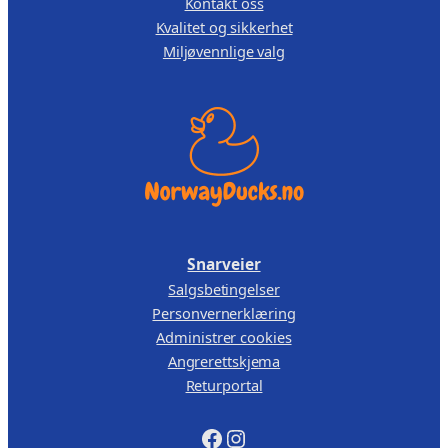
Kontakt oss
a
,
Kvalitet og sikkerhet
n
Miljøvennlige valg
7
0
t
4
0
a
,
.
l
0
l
0
.
Snarveier
Salgsbetingelser
Personvernerklæring
Administrer cookies
Angrerettskjema
Returportal
Facebook
Instagram