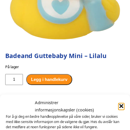
Badeand Guttebaby Mini – Lilalu
På lager
B
Legg i handlekurv
a
d
O
N
kr
74,00
kr
44,00
e
Administrer
p
å
En søt og sjarmerende guttebaby-badeand som har på seg
a
informasjonskapsler (cookies)
bleie og holder en tåteflaske i hånden, med smokk i munnen
n
p
v
For å gi deg en bedre handleopplevelse på våre sider, bruker vi cookies
og siklesmekke rundt halsen. Han er den perfekte
d
r
æ
med ikke-sensitiv informasjon om de valgene du gjør. Hvis du avslår kan
følgesvennen for enhver liten gutt i badekaret og vil også
G
det medføre at noen funksjoner på sidene ikke vil fungere.
i
r