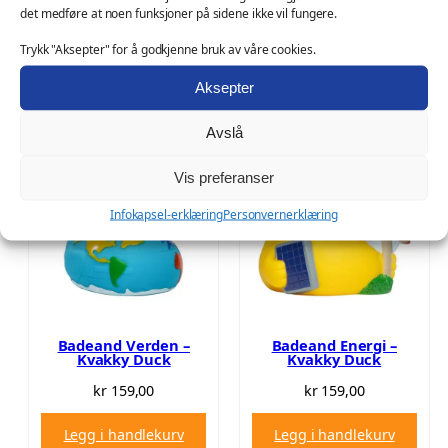
det medføre at noen funksjoner på sidene ikke vil fungere.
kr
159,00
kr
159,00
Trykk "Aksepter" for å godkjenne bruk av våre cookies.
Legg i handlekurv
Legg i handlekurv
Aksepter
Avslå
Vis preferanser
Infokapsel-erklæring
Personvernerklæring
Badeand Verden –
Badeand Energi –
Kvakky Duck
Kvakky Duck
kr
159,00
kr
159,00
Legg i handlekurv
Legg i handlekurv