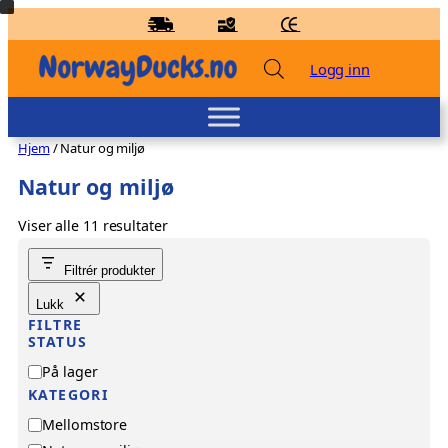
Hopp
til
innhold
Logg inn
Hjem
/ Natur og miljø
Natur og miljø
Viser alle 11 resultater
Badeand Kampsport – Kvakky Duck
Filtrér produkter
kr
159,00
+
LEGG TIL
Lukk
FILTRE
STATUS
T
På lager
i
KATEGORI
l
K
Mellomstore
g
a