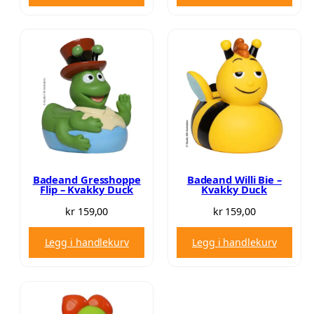
Badeand Gresshoppe
Badeand Willi Bie –
Flip – Kvakky Duck
Kvakky Duck
kr
159,00
kr
159,00
Legg i handlekurv
Legg i handlekurv