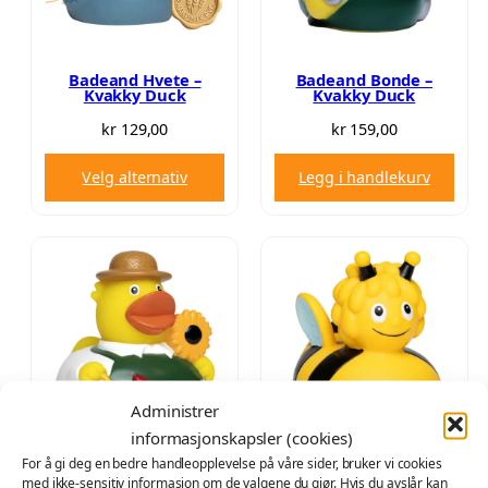
A
p
i
L
r
s
G
i
e
Badeand Hvete –
Badeand Bonde –
Kvakky Duck
Kvakky Duck
s
r
v
:
kr
129,00
kr
159,00
a
k
Velg alternativ
Legg i handlekurv
r
r
:
k
7
r
1
,
1
0
1
0
9
.
,
Administrer
0
informasjonskapsler (cookies)
0
For å gi deg en bedre handleopplevelse på våre sider, bruker vi cookies
.
Badeand Gartner –
Badeand Maya Bie –
med ikke-sensitiv informasjon om de valgene du gjør. Hvis du avslår kan
Kvakky Duck
Kvakky Duck