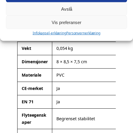
Ønsker du profilering?
a
Avslå
l
Denne modellen kan leveres med firmalogo eller
l
spesialtilpasning. Les mer om mulighetene her:
Profilering
.
Vis preferanser
Tilleggsinformasjon
Infokapsel-erklæring
Personvernerklæring
A
Vekt
0,054 kg
t
Dimensjoner
8 × 8,5 × 7,5 cm
t
V
ri
e
Materiale
PVC
b
r
u
d
CE-merket
Ja
t
i
t
EN 71
Ja
e
r
Flyteegensk
Begrenset stabilitet
aper