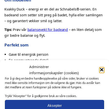
n
e
Kvakky Duck – energi er en del av Schnabels®-serien. En
r
badeand som setter sitt preg på badet, hylla eller samlingen
g
– og garantert vekker smil og latter.
i
Tips:
Prøv vår
balansevekt for badeand
– en liten detalj som
–
gir bedre balanse og flyt.
K
v
Perfekt som
a
Gave til energisk person
k
En oppmuntrende detalj
k
Oppmerksomhet med positivt budskap
Administrer
y
Samlerobjekt med uttrykk
D
informasjonskapsler (cookies)
u
For å gi deg en bedre handleopplevelse på våre sider, bruker vi cookies
Også velegnet som
med ikke-sensitiv informasjon om de valgene du gjør. Hvis du avslår kan
c
det medføre at noen funksjoner på sidene ikke vil fungere.
k
profilprodukt for butikker, kampanjer og konseptgaver
a
Trykk "Aksepter" for å godkjenne bruk av våre cookies.
messeartikkel og kampanjeprodukt
n
kundegave – med eller uten logo
Aksepter
t