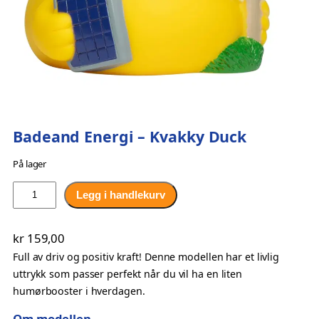
Badeand Energi – Kvakky Duck
På lager
B
Legg i handlekurv
a
d
kr
159,00
e
Full av driv og positiv kraft! Denne modellen har et livlig
a
uttrykk som passer perfekt når du vil ha en liten
n
humørbooster i hverdagen.
d
E
Om modellen