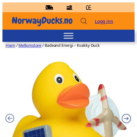
Hopp
til
innhold
Logg inn
Hjem
/
Mellomstore
/ Badeand Energi – Kvakky Duck
Badeand Selvlysende – Kvakky Duck -
Rosa
kr
129,00
+
LEGG TIL