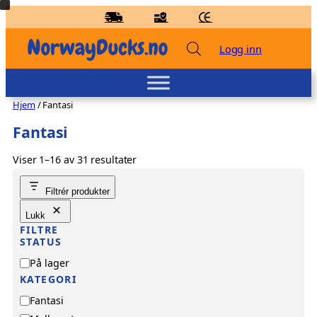
Hopp
til
innhold
Logg inn
Hjem
/ Fantasi
Fantasi
Viser 1–16 av 31 resultater
Badeand Fyrtårn – Lilalu
Filtrér produkter
kr
98,00
+
LEGG TIL
Lukk
FILTRE
STATUS
T
På lager
i
KATEGORI
l
K
Fantasi
g
a