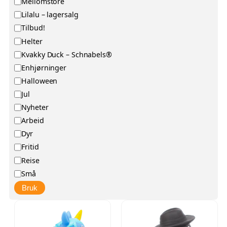
Mellomstore
j
t
Lilalu – lagersalg
e
e
Tilbud!
n
g
Helter
g
o
Kvakky Duck – Schnabels®
e
r
Enhjørninger
l
i
Halloween
i
Jul
g
h
Nyheter
e
Arbeid
t
Dyr
Fritid
Reise
Små
Bruk