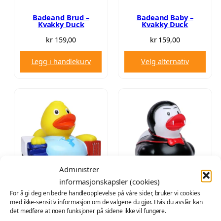
r
s
G
i
e
Badeand Brud –
Badeand Baby –
Kvakky Duck
Kvakky Duck
s
r
v
:
kr
159,00
kr
159,00
a
k
Legg i handlekurv
Velg alternativ
r
r
:
k
9
r
2
,
1
0
5
0
4
.
,
Administrer
0
informasjonskapsler (cookies)
0
.
For å gi deg en bedre handleopplevelse på våre sider, bruker vi cookies
Badeand Speditør –
Badeand Dracula –
Kvakky Duck
Kvakky Duck
med ikke-sensitiv informasjon om de valgene du gjør. Hvis du avslår kan
det medføre at noen funksjoner på sidene ikke vil fungere.
kr
159,00
kr
159,00