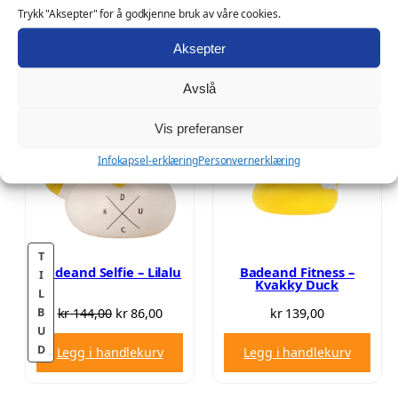
Trykk "Aksepter" for å godkjenne bruk av våre cookies.
Legg i handlekurv
Legg i handlekurv
Aksepter
Avslå
Vis preferanser
Infokapsel-erklæring
Personvernerklæring
T
Badeand Selfie – Lilalu
Badeand Fitness –
I
Kvakky Duck
L
O
N
B
kr
144,00
kr
86,00
kr
139,00
U
p
å
P
D
Legg i handlekurv
Legg i handlekurv
p
v
R
r
æ
O
i
r