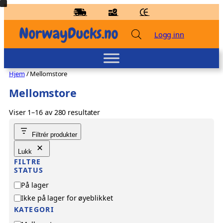
Hopp
til
innhold
Logg inn
Hjem
/ Mellomstore
Mellomstore
Viser 1–16 av 280 resultater
Badeand I Love Kragerø
Filtrér produkter
kr
159,00
+
LEGG TIL
Lukk
FILTRE
STATUS
T
På lager
i
Ikke på lager for øyeblikket
l
KATEGORI
g