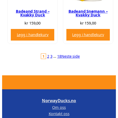
0
.
Badeand Strand –
Badeand Snømann –
Kvakky Duck
Kvakky Duck
kr
159,00
kr
159,00
Legg i handlekurv
Legg i handlekurv
1
2
3
…
18
Neste side
.
NorwayDucks.no
Om oss
Kontakt oss