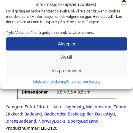
treffe et poeng i hjertet ditt. Med basketballen i den ene
a
informasjonskapsler (cookies)
n
e
hånden og drakten med nr. 10 på brystet er denne
s
For å gi deg en bedre handleopplevelse på våre sider, bruker vi cookies
n
n
med ikke-sensitiv informasjon om de valgene du gjør. Hvis du avslår kan
badeanden klar for en ‘slam dunk’ i enhver situasjon. Den
k
det medføre at noen funksjoner på sidene ikke vil fungere.
e
d
bringer med seg energi og konkurranseånd som du finner
e
på basketballbanen. Basketspiller-badeanden er mer enn
t
l
e
Trykk "Aksepter" for å godkjenne bruk av våre cookies.
bare en morsom figur. Den representerer dedikasjon,
s
i
p
Aksepter
teamwork og en stadig pågående innsats for å nå nye
p
g
r
høyder. Plasser den i ditt favorittrom,…
i
p
i
Avslå
l
Tilleggsinformasjon
r
s
l
Vis preferanser
i
e
e
A
Vekt
0,05 kg
r
Infokapsel-erklæring
Personvernerklæring
s
r
t
–
v
:
Dimensjoner
8,5 × 7,5 × 8,5 cm
t
L
V
a
k
ri
i
e
Kategori:
Fritid
, 
Idrett
, 
Lilalu – lagersalg
, 
Mellomstore
, 
Tilbud!
r
r
b
l
r
Stikkord:
Badeand
, 
Badeender
, 
Basketspiller
, 
DucksNytt
, 
u
:
a
d
IdrettsBadeand
, 
NorwayDucks
, 
SportyBadeand
t
k
8
l
i
Produktnummer:
LIL-2120
t
u
r
6