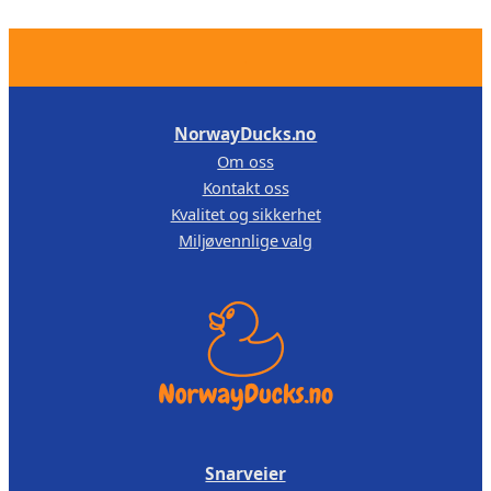
e
a
,
r
n
1
0
.
t
4
0
a
4
.
l
NorwayDucks.no
,
l
Om oss
0
Kontakt oss
0
Kvalitet og sikkerhet
Miljøvennlige valg
.
Snarveier