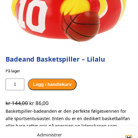
Badeand Basketspiller – Lilalu
På lager
B
Legg i handlekurv
a
d
O
N
kr
144,00
kr
86,00
e
p
å
Basketspiller-badeanden er den perfekte følgesvennen for
a
alle sportsentusiaster. Enten du er en dedikert basketballfan
n
p
v
eller bare setter pris på energien og lidenskapen som
d
r
æ
sporten bringer med seg, vil denne badeanden garantert
B
Administrer
i
r