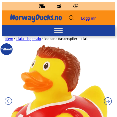
Hopp
til
innhold
Logg inn
Hjem
/
Lilalu – lagersalg
/ Badeand Basketspiller – Lilalu
Tilbud!
Badeand Djevel – Kvakky Duck - Rød
kr
139,00
+
LEGG TIL