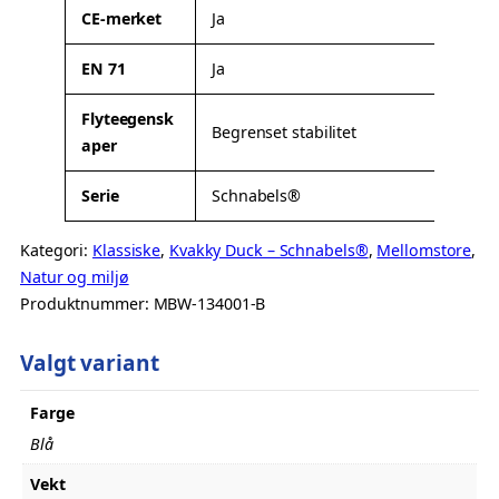
t
CE-merket
Ja
e
r
EN 71
Ja
Flyteegensk
Begrenset stabilitet
aper
Serie
Schnabels®
Kategori:
Klassiske
, 
Kvakky Duck – Schnabels®
, 
Mellomstore
, 
Natur og miljø
Produktnummer:
MBW-134001-B
Valgt variant
Farge
Blå
Vekt