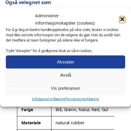
Også velegnet som
y
D
profilprodukt for kampanjer, events og gavebutikker
Administrer
u
messeartikkel og kampanjeprodukt
informasjonskapsler (cookies)
c
kundegave – med eller uten logo
For å gi deg en bedre handleopplevelse på våre sider, bruker vi cookies
k
med ikke-sensitiv informasjon om de valgene du gjør. Hvis du avslår kan
Ønsker du profilering?
det medføre at noen funksjoner på sidene ikke vil fungere.
a
n
Denne modellen kan leveres med firmalogo eller
Trykk "Aksepter" for å godkjenne bruk av våre cookies.
t
spesialtilpasning. Les mer om mulighetene her:
Profilering
.
a
Aksepter
Tilleggsinformasjon
l
Avslå
l
A
Vekt
I/A
Vis preferanser
t
Dimensjoner
I/A
t
Infokapsel-erklæring
Personvernerklæring
V
ri
e
Farge
Blå, Grønn, Natur, Rød, Gul
b
r
u
d
Materiale
natural rubber
t
i