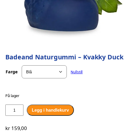
Badeand Naturgummi – Kvakky Duck
Farge
Nullstill
På lager
B
Legg i handlekurv
a
d
kr
159,00
e