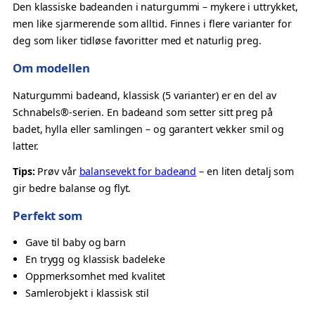
Den klassiske badeanden i naturgummi – mykere i uttrykket,
a
men like sjarmerende som alltid. Finnes i flere varianter for
n
deg som liker tidløse favoritter med et naturlig preg.
d
N
Om modellen
a
t
Naturgummi badeand, klassisk (5 varianter) er en del av
u
Schnabels®-serien. En badeand som setter sitt preg på
r
badet, hylla eller samlingen – og garantert vekker smil og
g
latter.
u
Tips:
Prøv vår
balansevekt for badeand
– en liten detalj som
m
gir bedre balanse og flyt.
m
i
Perfekt som
–
Gave til baby og barn
K
En trygg og klassisk badeleke
v
Oppmerksomhet med kvalitet
a
Samlerobjekt i klassisk stil
k
k