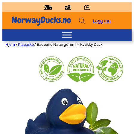
Hopp
til
innhold
Logg inn
Hjem
/
Klassiske
/ Badeand Naturgummi – Kvakky Duck
Badeand Flislegger – Kvakky Duck
kr
159,00
+
LEGG TIL