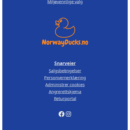
Miljøvennlige valg
r
r
:
k
9
r
2
,
1
0
5
0
4
.
,
Snarveier
0
Salgsbetingelser
0
Personvernerklæring
.
Administrer cookies
Angrerettskjema
Returportal
Facebook
Instagram