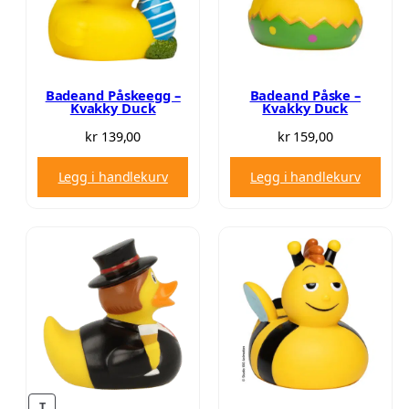
i
p
S
g
r
A
p
i
L
r
s
G
i
e
Badeand Påskeegg –
Badeand Påske –
Kvakky Duck
Kvakky Duck
s
r
v
:
kr
139,00
kr
159,00
a
k
Legg i handlekurv
Legg i handlekurv
r
r
:
k
8
r
3
,
1
0
3
0
9
.
,
0
0
T