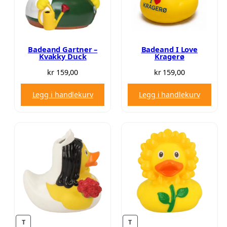
S
g
r
A
p
i
L
r
s
G
i
e
Badeand Gartner –
Badeand I Love
Kvakky Duck
Kragerø
s
r
v
:
kr
159,00
kr
159,00
a
k
Legg i handlekurv
Legg i handlekurv
r
r
:
k
7
r
1
,
1
0
1
0
9
.
,
0
0
T
T