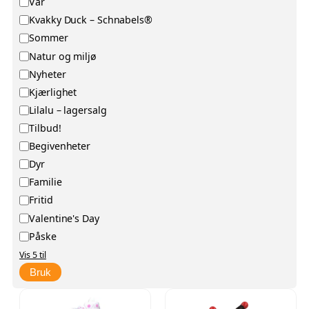
Vår
j
t
Kvakky Duck – Schnabels®
e
e
Sommer
n
g
Natur og miljø
g
o
Nyheter
e
r
Kjærlighet
l
i
Lilalu – lagersalg
i
Tilbud!
g
h
Begivenheter
e
Dyr
t
Familie
Fritid
Valentine's Day
Påske
Vis 5 til
Bruk