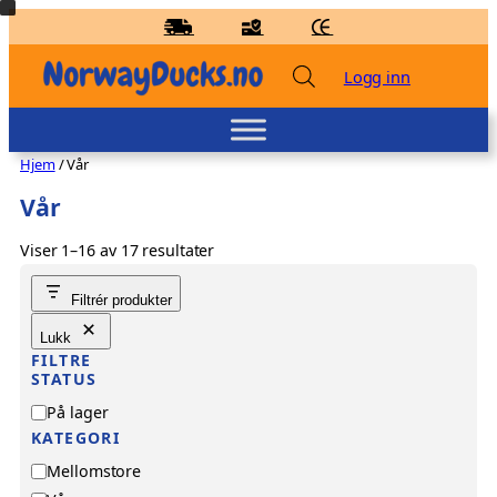
Hopp
til
innhold
Logg inn
Hjem
/ Vår
Vår
Viser 1–16 av 17 resultater
Badeand Anleggsarbeider – Kvakky
Duck
Filtrér produkter
kr
139,00
+
LEGG TIL
Lukk
FILTRE
STATUS
T
På lager
i
KATEGORI
l
K
Mellomstore
g
a