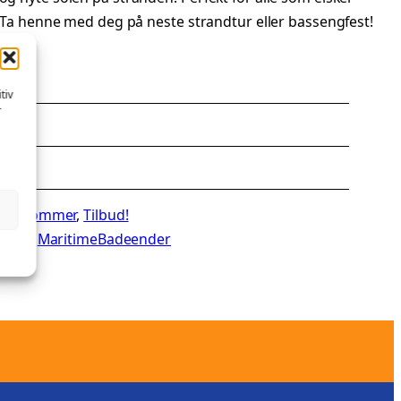
o. Ta henne med deg på neste strandtur eller bassengfest!
tiv
r
8,5 cm
re
, 
Sommer
, 
Tilbud!
avet
, 
MaritimeBadeender