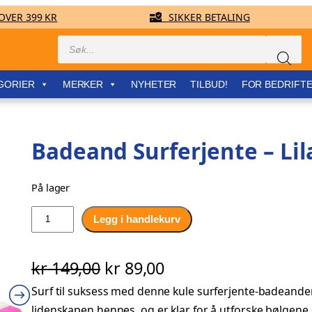
VER 399 KR
SIKKER BETALING
Products
search
GORIER
MERKER
NYHETER
TILBUD!
FOR BEDRIFT
Badeand Surferjente – Lil
På lager
B
Legg i handlekurv
a
d
O
N
kr
149,00
kr
89,00
e
a
Surf til suksess med denne kule surferjente-badeande
p
å
n
lidenskapen hennes, og er klar for å utforske bølgene 