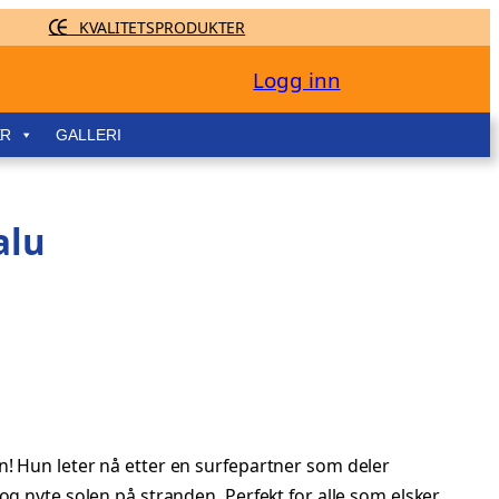
KVALITETSPRODUKTER
Logg inn
ER
GALLERI
alu
n! Hun leter nå etter en surfepartner som deler
og nyte solen på stranden. Perfekt for alle som elsker