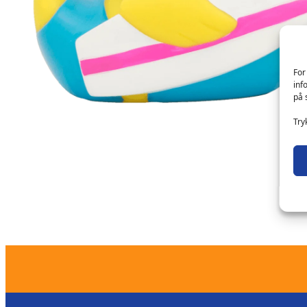
For
inf
på 
Try