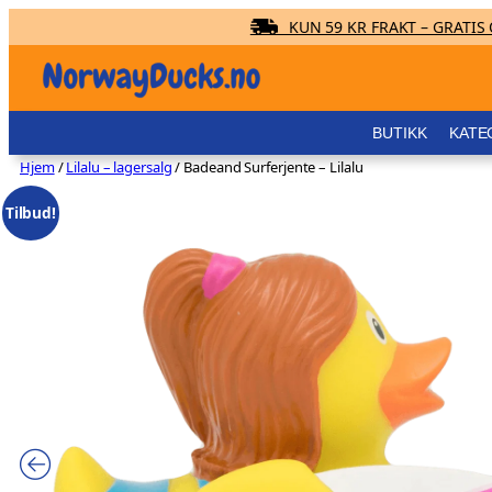
KUN 59 KR FRAKT – GRATIS O
Hopp
til
innhold
BUTIKK
KATE
Hjem
/
Lilalu – lagersalg
/ Badeand Surferjente – Lilalu
Tilbud!