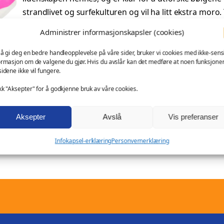
p
v
d
strandlivet og surfekulturen og vil ha litt ekstra mor
S
r
æ
Administrer informasjonskapsler (cookies)
Tilleggsinformasjon
u
i
r
r
 å gi deg en bedre handleopplevelse på våre sider, bruker vi cookies med ikke-sensi
ormasjon om de valgene du gjør. Hvis du avslår kan det medføre at noen funksjone
f
n
e
A
Vekt
0,05 kg
sidene ikke vil fungere.
e
t
n
n
kk "Aksepter" for å godkjenne bruk av våre cookies.
r
Dimensjoner
8,5 × 7,5 × 
t
j
e
d
r
V
Aksepter
Avslå
Vis preferanser
e
Kategori:
Fritid
, 
Lilalu – lagersalg
, 
Maritime
, 
Mellomsto
i
e
l
e
n
Stikkord:
fritidsaktiviteter
, 
fritidsinteresser
, 
KongenPåH
b
r
Infokapsel-erklæring
Personvernerklæring
i
p
t
Produktnummer:
LIL-2191
u
d
e
t
i
g
r
–
t
p
i
L
e
.
i
r
r
s
l