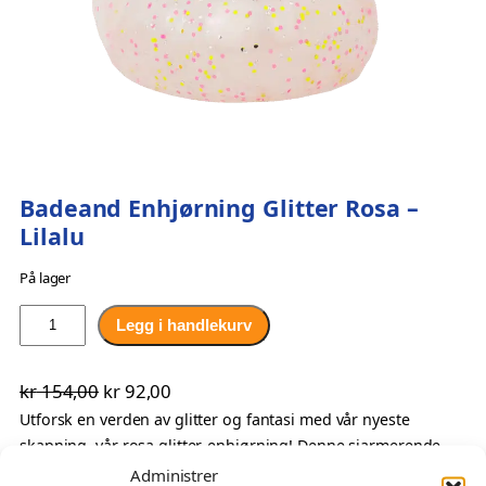
Badeand Enhjørning Glitter Rosa –
Lilalu
På lager
B
Legg i handlekurv
a
d
O
N
kr
154,00
kr
92,00
e
p
å
Utforsk en verden av glitter og fantasi med vår nyeste
a
skapning, vår rosa glitter-enhjørning! Denne sjarmerende
n
p
v
badeanden kombinerer det magiske med det hverdagslige
d
Administrer
r
æ