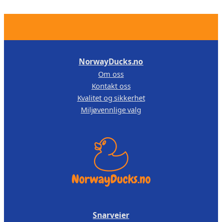
e
s
r
2
r
a
,
.
–
1
0
L
5
0
i
NorwayDucks.no
4
.
l
Om oss
,
a
Kontakt oss
l
0
Kvalitet og sikkerhet
u
0
Miljøvennlige valg
a
.
n
t
a
l
l
Snarveier