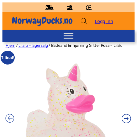
Hopp
til
innhold
Logg inn
Hjem
/
Lilalu – lagersalg
/ Badeand Enhjørning Glitter Rosa – Lilalu
Tilbud!
Badeand Lege brunette – Kvakky Duck
kr
159,00
+
LEGG TIL