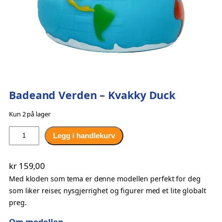
Badeand Verden – Kvakky Duck
Kun 2 på lager
B
Legg i handlekurv
a
d
kr
159,00
e
Med kloden som tema er denne modellen perfekt for deg
a
som liker reiser, nysgjerrighet og figurer med et lite globalt
n
preg.
d
V
Om modellen