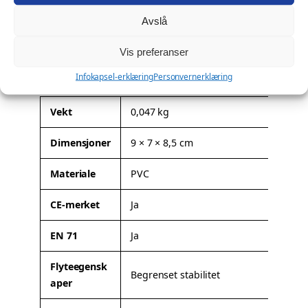
Ønsker du profilering?
a
Avslå
l
Denne modellen kan leveres med firmalogo eller
l
spesialtilpasning. Les mer om mulighetene her:
Profilering
.
Vis preferanser
Tilleggsinformasjon
Infokapsel-erklæring
Personvernerklæring
A
Vekt
0,047 kg
t
Dimensjoner
9 × 7 × 8,5 cm
t
V
ri
e
Materiale
PVC
b
r
u
d
CE-merket
Ja
t
i
t
EN 71
Ja
e
r
Flyteegensk
Begrenset stabilitet
aper