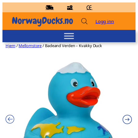
Hopp
til
innhold
Logg inn
Hjem
/
Mellomstore
/ Badeand Verden – Kvakky Duck
Badeand Klassisk – Kvakky Duck - Gul,
Small
kr
119,00
+
LEGG TIL