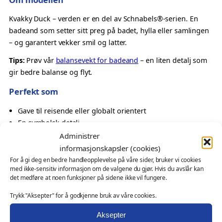
e
r
Kvakky Duck – verden er en del av Schnabels®-serien. En
d
badeand som setter sitt preg på badet, hylla eller samlingen
e
– og garantert vekker smil og latter.
n
Tips:
Prøv vår
balansevekt for badeand
– en liten detalj som
–
gir bedre balanse og flyt.
K
v
Perfekt som
a
Gave til reisende eller globalt orientert
k
En symbolsk detalj
k
Oppmerksomhet med budskap
Administrer
y
Samlerobjekt med tema
D
informasjonskapsler (cookies)
u
For å gi deg en bedre handleopplevelse på våre sider, bruker vi cookies
Også velegnet som
med ikke-sensitiv informasjon om de valgene du gjør. Hvis du avslår kan
c
det medføre at noen funksjoner på sidene ikke vil fungere.
k
profilprodukt for reiseliv, turiststeder og bybutikker
a
Trykk "Aksepter" for å godkjenne bruk av våre cookies.
messeartikkel og kampanjeprodukt
n
kundegave – med eller uten logo
Aksepter
t