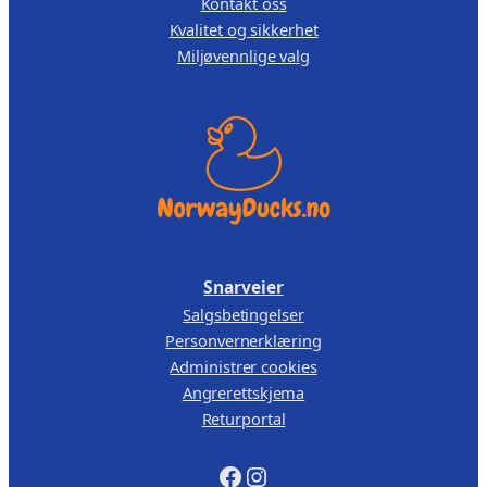
Kontakt oss
l
,
Kvalitet og sikkerhet
l
Miljøvennlige valg
1
0
3
0
9
.
,
0
0
.
Snarveier
Salgsbetingelser
Personvernerklæring
Administrer cookies
Angrerettskjema
Returportal
Facebook
Instagram