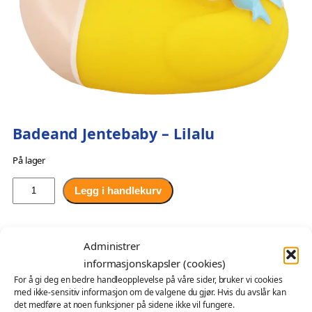
Badeand Jentebaby – Lilalu
På lager
B
Legg i handlekurv
a
d
O
N
kr
139,00
kr
83,00
e
Administrer
p
å
En søt og helt uimotståelig jentebaby-badeand kledd i rosa
a
informasjonskapsler (cookies)
og med en matchende sløyfe i håret. Siklesmekken er på
n
p
v
For å gi deg en bedre handleopplevelse på våre sider, bruker vi cookies
plass, og hun har en rangle og en tåteflaske i hendene. En
d
r
æ
med ikke-sensitiv informasjon om de valgene du gjør. Hvis du avslår kan
perfekt gave til de nybakte foreldrene eller til en
J
det medføre at noen funksjoner på sidene ikke vil fungere.
i
r