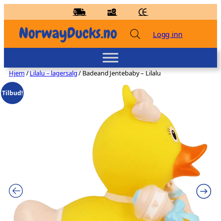
Hopp
til
innhold
Logg inn
Hjem
/
Lilalu – lagersalg
/ Badeand Jentebaby – Lilalu
Tilbud!
Badeand Cleopatra – Kvakky Duck
kr
159,00
+
LEGG TIL