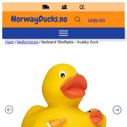
Hopp
til
innhold
Logg inn
Hjem
/
Mellomstore
/ Badeand Tåteflaske – Kvakky Duck