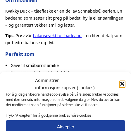
å
t
Kvakky Duck – tåteflaske er en del av Schnabels®-serien. En
e
badeand som setter sitt preg på badet, hylla eller samlingen
f
– og garantert vekker smil og latter.
l
Tips:
Prøv vår
balansevekt for badeand
– en liten detalj som
a
gir bedre balanse og flyt.
s
k
Perfekt som
e
Gave til småbarnsfamilie
–
En morsom babyrelatert detalj
K
Oppmerksomhet ved ny familieforøkelse
Administrer
v
Samlerobjekt med tema
a
informasjonskapsler (cookies)
k
For å gi deg en bedre handleopplevelse på våre sider, bruker vi cookies
Også velegnet som
med ikke-sensitiv informasjon om de valgene du gjør. Hvis du avslår kan
k
det medføre at noen funksjoner på sidene ikke vil fungere.
y
profilprodukt for butikker, kampanjer og konseptgaver
D
Trykk "Aksepter" for å godkjenne bruk av våre cookies.
messeartikkel og kampanjeprodukt
u
kundegave – med eller uten logo
Aksepter
c