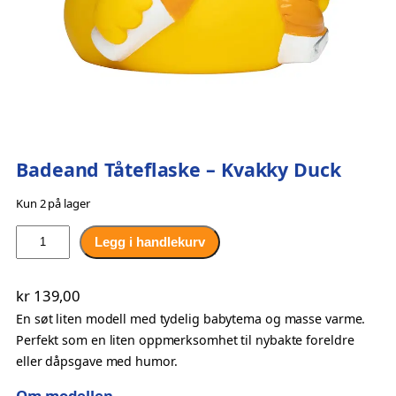
Badeand Tåteflaske – Kvakky Duck
Kun 2 på lager
B
Legg i handlekurv
a
d
kr
139,00
e
En søt liten modell med tydelig babytema og masse varme.
a
Perfekt som en liten oppmerksomhet til nybakte foreldre
n
eller dåpsgave med humor.
d
T
Om modellen