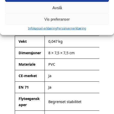
Ønsker du profilering?
k
Avslå
a
Denne modellen kan leveres med firmalogo eller
n
spesialtilpasning. Les mer om mulighetene her:
Profilering
.
Vis preferanser
t
Tilleggsinformasjon
Infokapsel-erklæring
Personvernerklæring
a
l
l
A
Vekt
0,047 kg
t
Dimensjoner
8 × 7,5 × 7,5 cm
t
V
ri
e
Materiale
PVC
b
r
u
d
CE-merket
Ja
t
i
t
EN 71
Ja
e
r
Flyteegensk
Begrenset stabilitet
aper