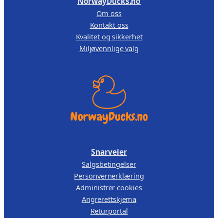
NorwayDucks.no
,
Om oss
Kontakt oss
1
0
Kvalitet og sikkerhet
2
0
Miljøvennlige valg
9
.
,
0
0
.
Snarveier
Salgsbetingelser
Personvernerklæring
Administrer cookies
Angrerettskjema
Returportal