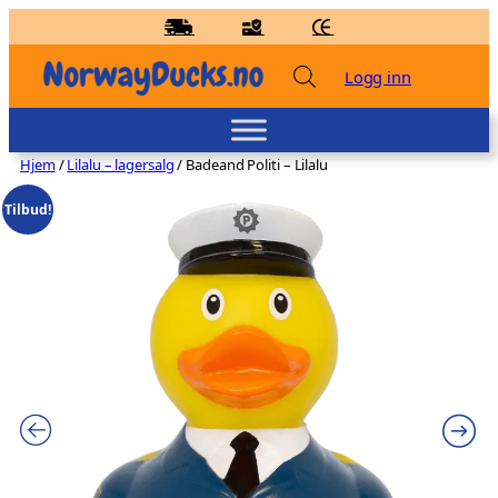
Hopp
til
innhold
Logg inn
Hjem
/
Lilalu – lagersalg
/ Badeand Politi – Lilalu
Tilbud!
Badeand Bonde – Kvakky Duck
kr
159,00
+
LEGG TIL