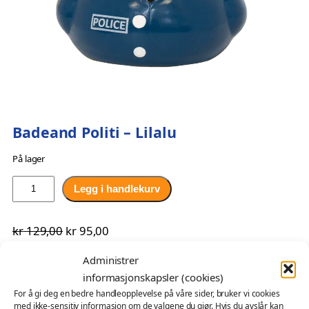
Badeand Politi – Lilalu
På lager
B
Legg i handlekurv
a
d
O
N
kr
129,00
kr
95,00
e
p
å
Hold orden i badekaret med vår tøffe politi-badeand! Den
a
Administrer
har en stilig blå politiuniform med hvite detaljer, og en hvit
n
p
v
informasjonskapsler (cookies)
hatt med politilogo på. Denne tøffe badeanden passer
d
r
æ
For å gi deg en bedre handleopplevelse på våre sider, bruker vi cookies
perfekt for de som drømmer om å bli politi, eller for en venn
P
med ikke-sensitiv informasjon om de valgene du gjør. Hvis du avslår kan
i
r