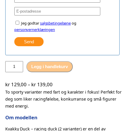
Jeg godtar
salgsbetingelsene
og
personvernerklæringen
Send
B
Legg i handlekurv
a
d
P
kr
129,00
–
kr
139,00
e
r
To sporty varianter med fart og karakter i fokus! Perfekt for
a
deg som liker racingfølelse, konkurranse og små figurer
n
i
med energi.
d
s
R
o
Om modellen
a
m
c
Kvakky Duck – racing duck (2 varianter) er en del av