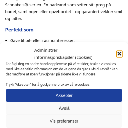
r
i
Schnabels®-serien. En badeand som setter sitt preg på
å
n
badet, samlingen eller gavebordet – og garantert vekker smil
g
d
og latter.
D
e
Perfekt som
u
:
c
Gave til bil- eller racinginteressert
k
k
En sporty detalj
Administrer
r
–
Oppmerksomhet med energi
informasjonskapsler (cookies)
K
Samlerobjekt med variasjon
For å gi deg en bedre handleopplevelse på våre sider, bruker vi cookies
v
1
med ikke-sensitiv informasjon om de valgene du gjør. Hvis du avslår kan
Også velegnet som
a
2
det medføre at noen funksjoner på sidene ikke vil fungere.
k
9
profilprodukt for klubber, turneringer og arrangementer
Trykk "Aksepter" for å godkjenne bruk av våre cookies.
k
,
messeartikkel og kampanjeprodukt
y
Aksepter
kundegave – med eller uten logo
0
D
0
u
Ønsker du profilering?
Avslå
c
t
Denne modellen kan leveres med firmalogo eller
k
Vis preferanser
i
spesialtilpasning. Les mer om mulighetene her:
Profilering
.
a