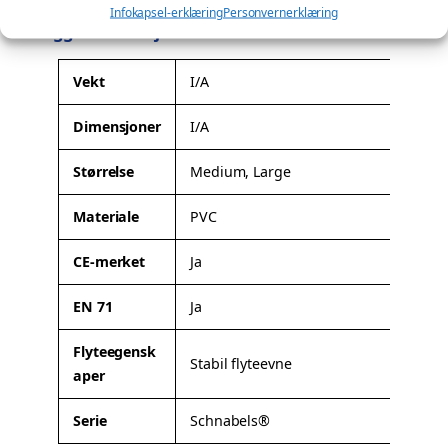
l
Infokapsel-erklæring
Personvernerklæring
n
Tilleggsinformasjon
k
t
r
a
A
Vekt
I/A
l
t
l
1
Dimensjoner
I/A
t
V
3
ri
e
Størrelse
Medium, Large
9
b
r
u
,
d
Materiale
PVC
t
0
i
t
0
CE-merket
Ja
e
r
EN 71
Ja
Flyteegensk
Stabil flyteevne
aper
Serie
Schnabels®