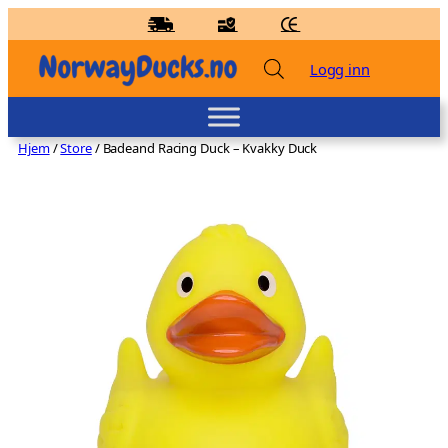
Hopp
til
innhold
Logg inn
Hjem
/
Store
/ Badeand Racing Duck – Kvakky Duck
Badeand Backpacker – Lilalu
kr
95,00
+
LEGG TIL