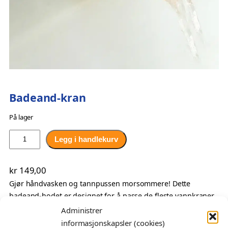
Badeand-kran
På lager
B
Legg i handlekurv
a
d
kr
149,00
e
Gjør håndvasken og tannpussen morsommere! Dette
a
badeand-hodet er designet for å passe de fleste vannkraner,
n
slik at vannet renner ut gjennom nebbet på badeanden.
d
Administrer
Perfekt for å gjøre håndvask og tannpuss til en gøyal
-
informasjonskapsler (cookies)