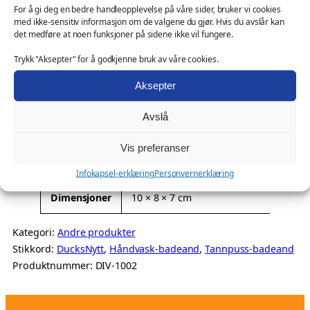
opplevelse for barna – og kanskje til og med noe de gleder
k
For å gi deg en bedre handleopplevelse på våre sider, bruker vi cookies
med ikke-sensitiv informasjon om de valgene du gjør. Hvis du avslår kan
seg til! Det enkle designet gjør at du bare trer badeand-
r
det medføre at noen funksjoner på sidene ikke vil fungere.
hodet på kranen, og voila – plutselig blir kjedelig håndvask
a
og tannpuss til et magisk andeshow! Barna vil elske å se
n
Trykk "Aksepter" for å godkjenne bruk av våre cookies.
vannet kvakke ut gjennom badeandens nebb, og du kan
a
Aksepter
være trygg på at de får rene hender og tenner på en
n
underholdende måte.…
t
Avslå
a
Tilleggsinformasjon
l
Vis preferanser
l
A
Vekt
0,05 kg
Infokapsel-erklæring
Personvernerklæring
t
Dimensjoner
10 × 8 × 7 cm
t
V
ri
e
Kategori:
Andre produkter
b
r
Stikkord:
DucksNytt
, 
Håndvask-badeand
, 
Tannpuss-badeand
u
d
Produktnummer:
DIV-1002
t
i
t
e