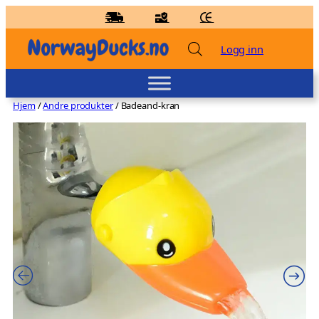
Hopp
til
innhold
Logg inn
Hjem
/
Andre produkter
/ Badeand-kran
Badeand Blomst – Kvakky Duck
kr
159,00
+
LEGG TIL