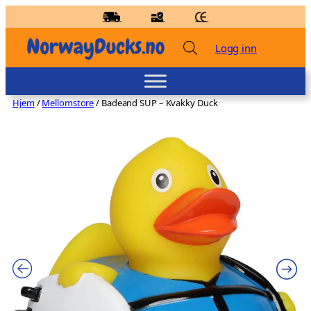
Hopp
til
innhold
Logg inn
Hjem
/
Mellomstore
/ Badeand SUP – Kvakky Duck
Badeand Amor – Kvakky Duck
kr
139,00
+
LEGG TIL