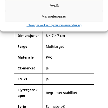
spesialtilpasning. Les mer om mulighetene her:
Profilering
.
Avslå
Tilleggsinformasjon
Vis preferanser
A
Vekt
0,042 kg
Infokapsel-erklæring
Personvernerklæring
t
Dimensjoner
8 × 7 × 7 cm
t
V
ri
e
Farge
Multifarget
b
r
u
d
Materiale
PVC
t
i
t
CE-merket
Ja
e
r
EN 71
Ja
Flyteegensk
Begrenset stabilitet
aper
Serie
Schnabels®