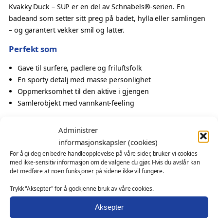
U
Kvakky Duck – SUP er en del av Schnabels®-serien. En
P
badeand som setter sitt preg på badet, hylla eller samlingen
–
– og garantert vekker smil og latter.
K
Perfekt som
v
a
Gave til surfere, padlere og friluftsfolk
k
En sporty detalj med masse personlighet
k
Oppmerksomhet til den aktive i gjengen
y
Samlerobjekt med vannkant-feeling
D
Også velegnet som
u
Administrer
c
profilprodukt for sportsklubb, reisemål eller
informasjonskapsler (cookies)
k
friluftsbransjen
For å gi deg en bedre handleopplevelse på våre sider, bruker vi cookies
a
med ikke-sensitiv informasjon om de valgene du gjør. Hvis du avslår kan
messeartikkel og kampanjeprodukt
n
det medføre at noen funksjoner på sidene ikke vil fungere.
kundegave – med eller uten logo
t
Trykk "Aksepter" for å godkjenne bruk av våre cookies.
a
Ønsker du profilering?
l
Aksepter
Denne modellen kan leveres med firmalogo eller
l