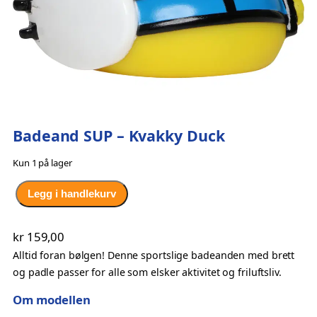
Badeand SUP – Kvakky Duck
Kun 1 på lager
B
Legg i handlekurv
a
d
kr
159,00
e
Alltid foran bølgen! Denne sportslige badeanden med brett
a
og padle passer for alle som elsker aktivitet og friluftsliv.
n
d
Om modellen
S