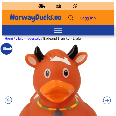
Hopp
til
innhold
Logg inn
Hjem
/
Lilalu – lagersalg
/ Badeand Brun ku – Lilalu
Tilbud!
Badeand Racer med hjelm – Kvakky
Duck
kr
139,00
+
LEGG TIL