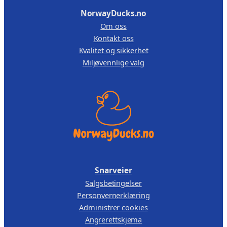
,
NorwayDucks.no
Om oss
1
0
Kontakt oss
1
0
Kvalitet og sikkerhet
9
.
Miljøvennlige valg
,
0
0
.
Snarveier
Salgsbetingelser
Personvernerklæring
Administrer cookies
Angrerettskjema