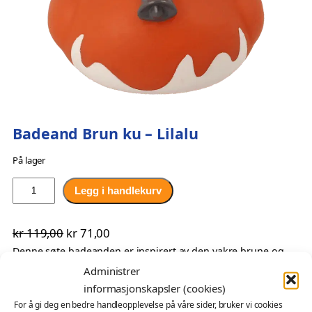
Badeand Brun ku – Lilalu
På lager
B
Legg i handlekurv
a
d
O
N
kr
119,00
kr
71,00
e
p
å
Denne søte badeanden er inspirert av den vakre brune og
a
hvite kua vår – kan det være Norsk Rødt Fe…? Hun har store,
n
Administrer
p
v
runde øyne og et smil som kan lyse opp ethvert baderom
d
informasjonskapsler (cookies)
r
æ
eller stue. Med sin snille personlighet og rolige
B
For å gi deg en bedre handleopplevelse på våre sider, bruker vi cookies
i
r