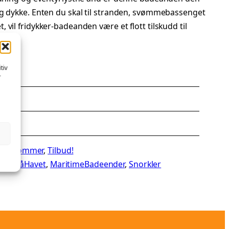
og dykke. Enten du skal til stranden, svømmebassenget
vil fridykker-badeanden være et flott tilskudd til
tiv
r
8,5 cm
re
, 
Sommer
, 
Tilbud!
genPåHavet
, 
MaritimeBadeender
, 
Snorkler