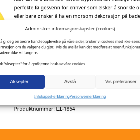
p
v
d
perfekte følgesvenn for enhver som elsker å snorkle 
F
eller bare ønsker å ha en morsom dekorasjon på badet, 
r
æ
r
samlingen din.
i
r
Administrer informasjonskapsler (cookies)
i
Tilleggsinformasjon
d
n
e
 å gi deg en bedre handleopplevelse på våre sider, bruker vi cookies med ikke-sensi
ormasjon om de valgene du gjør. Hvis du avslår kan det medføre at noen funksjone
y
sidene ikke vil fungere.
n
n
k
A
Vekt
0,05 kg
kk "Aksepter" for å godkjenne bruk av våre cookies.
k
e
d
t
e
Dimensjoner
8,5 × 7,5 × 
t
l
e
Aksepter
Avslå
Vis preferanser
r
r
V
i
p
–
Kategori:
Fritid
, 
Lilalu – lagersalg
, 
Maritime
, 
Mellomsto
i
e
Infokapsel-erklæring
Personvernerklæring
L
Stikkord:
Dykker
, 
fritidsaktiviteter
, 
fritidsinteresser
, 
Kon
b
r
g
r
i
Produktnummer:
LIL-1864
u
d
p
i
l
t
i
a
t
r
s
l
e
.