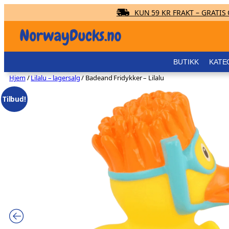
KUN 59 KR FRAKT – GRATIS O
Hopp
til
innhold
BUTIKK
KATE
Hjem
/
Lilalu – lagersalg
/ Badeand Fridykker – Lilalu
Tilbud!