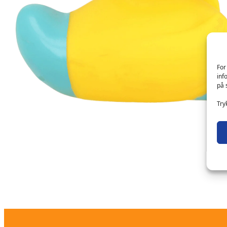
For
inf
på 
Try