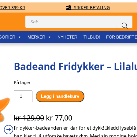
VER 399 KR
SIKKER BETALING
Products
search
GORIER
MERKER
NYHETER
TILBUD!
FOR BEDRIFT
Badeand Fridykker – Lilal
På lager
B
Legg i handlekurv
a
d
O
N
kr
129,00
kr
77,00
e
a
Fridykker-badeanden er klar for et dykk! Ikledd lyse
p
å
n
han klar til å utforske havets dyp. Med sin modige h