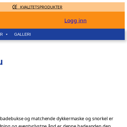
KVALITETSPRODUKTER
Logg inn
ER
GALLERI
u
blå badebukse og matchende dykkermaske og snorkel er
oldning og eventyrlystne ånd er denne badeanden den