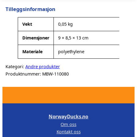
Tilleggsinformasjon
A
Vekt
0,05 kg
t
Dimensjoner
9 × 8,5 × 13 cm
t
V
ri
e
Materiale
polyethylene
b
r
u
d
Kategori:
Andre produkter
t
i
Produktnummer:
MBW-110080
t
e
r
.
NorwayDucks.no
Om oss
Kontakt oss