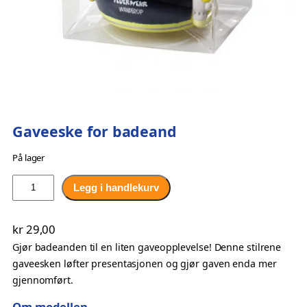
Gaveeske for badeand
På lager
G
Legg i handlekurv
a
v
kr
29,00
e
Gjør badeanden til en liten gaveopplevelse! Denne stilrene
e
gaveesken løfter presentasjonen og gjør gaven enda mer
s
gjennomført.
k
e
Om modellen