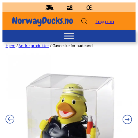
Hopp
til
innhold
Logg inn
Hjem
/
Andre produkter
/ Gaveeske for badeand
Badeand Shadow Man – Lilalu
kr
86,00
+
LEGG TIL