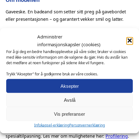
f
o
Gaveeske. En badeand som setter sitt preg på gavebordet
r
eller presentasjonen – og garantert vekker smil og latter.
b
Perfekt som
a
Administrer
d
Ferdig gave uten ekstra innpakning
informasjonskapsler (cookies)
e
Presentasjon i butikk eller nettbutikk
For å gi deg en bedre handleopplevelse på våre sider, bruker vi cookies
a
med ikke-sensitiv informasjon om de valgene du gjør. Hvis du avslår kan
Oppmerksomhet der førsteinntrykket teller
n
det medføre at noen funksjoner på sidene ikke vil fungere.
Tilbehør som kompletterer badeanden
d
Trykk "Aksepter" for å godkjenne bruk av våre cookies.
Også velegnet som
a
n
Aksepter
butikkdisplay, gavepakker og kampanjeoppsett
t
kundegave eller profilgave – sammen med en badeand
a
Avslå
bedrifter som vil presentere produktet litt mer eksklusivt
l
Vis preferanser
l
Ønsker du profilering?
Infokapsel-erklæring
Personvernerklæring
Denne modellen kan leveres med firmalogo eller
spesialtilpasning. Les mer om mulighetene her:
Profilering
.