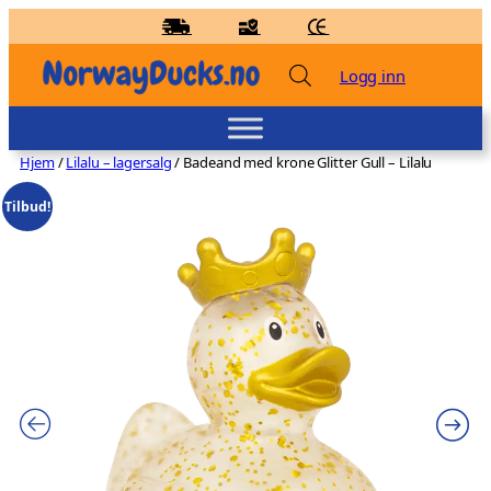
Hopp
til
innhold
Logg inn
Hjem
/
Lilalu – lagersalg
/ Badeand med krone Glitter Gull – Lilalu
Tilbud!
Badeand med skilt for sticker – Kvakky
Duck
kr
159,00
+
LEGG TIL