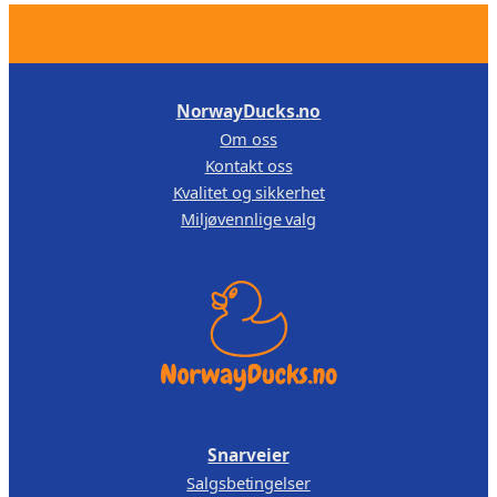
t
–
r
3
.
e
L
,
r
i
1
0
l
NorwayDucks.no
3
0
a
Om oss
9
.
l
Kontakt oss
,
u
Kvalitet og sikkerhet
a
0
Miljøvennlige valg
n
0
t
.
a
l
l
Snarveier
Salgsbetingelser