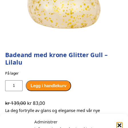
Badeand med krone Glitter Gull –
Lilalu
På lager
B
Legg i handlekurv
a
d
O
N
kr
139,00
kr
83,00
e
p
å
La deg fortrylle av glans og eleganse med vår nye
a
gullkronede glitter-badeand! Med sitt strålende gullskimmer
n
p
v
Administrer
og majestetiske krone gir denne badeanden en kongelig
d
r
æ