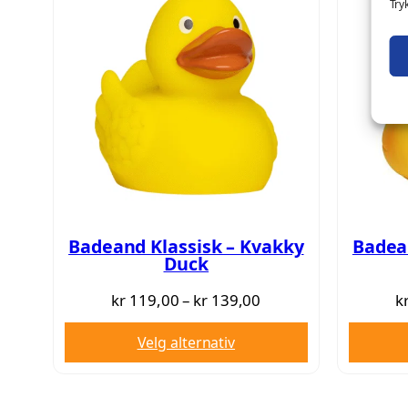
Try
Badeand Klassisk – Kvakky
Badea
Duck
Prisområde:
kr
119,00
–
kr
139,00
k
kr 119,00
Velg alternativ
til
kr 139,00