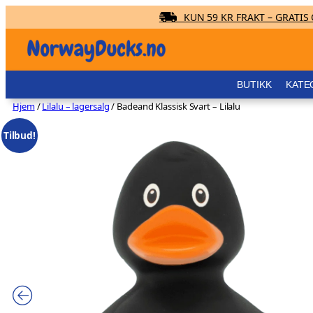
KUN 59 KR FRAKT – GRATIS O
Hopp
til
innhold
BUTIKK
KATE
Hjem
/
Lilalu – lagersalg
/ Badeand Klassisk Svart – Lilalu
Tilbud!