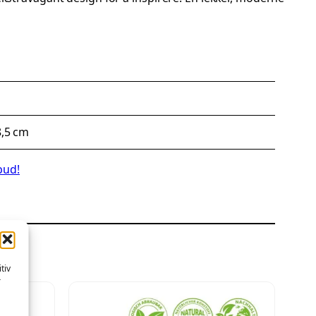
8,5 cm
bud!
tiv
r