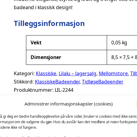
p
v
d
badeand i klassisk design!
K
r
æ
Tilleggsinformasjon
l
i
r
a
s
n
e
A
Vekt
0,05 kg
s
t
n
n
i
Dimensjoner
8,5 × 7,5 × 
t
s
e
d
r
V
k
Kategori:
Klassiske
, 
Lilalu – lagersalg
, 
Mellomstore
, 
Til
i
e
l
e
S
Stikkord:
KlassiskeBadeender
, 
TidløseBadeender
b
r
i
p
v
Produktnummer:
LIL-2244
u
d
a
t
i
g
r
Administrer informasjonskapsler (cookies)
r
t
p
i
t
e
 å gi deg en bedre handleopplevelse på våre sider, bruker vi cookies med ikke-sensi
–
ormasjon om de valgene du gjør. Hvis du avslår kan det medføre at noen funksjone
r
r
s
sidene ikke vil fungere.
L