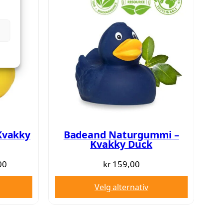
Kvakky
Badeand Naturgummi –
Kvakky Duck
Prisområde:
00
kr
159,00
kr 129,00
Velg alternativ
til
kr 139,00