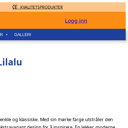
KVALITETSPRODUKTER
Logg inn
ER
GALLERI
Lilalu
enkle og klassiske. Med sin mørke farge utstråler den
ekstravagant design for å inspirere. En lekker, moderne