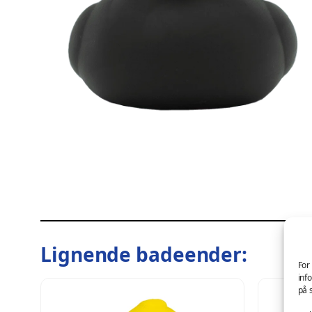
Lignende badeender:
For
inf
på 