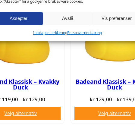
i
e
i
kk "Aksepter" for å godkjenne bruk av våre cookies.
l
s
r
a
Aksepter
Avslå
Vis preferanser
v
:
l
Infokapsel-erklæring
Personvernerklæring
u
a
k
a
r
r
n
t
:
a
k
5
l
nd Klassisk – Kvakky
Badeand Klassisk – 
l
r
9
Duck
Duck
,
Prisområde:
r
119,00
–
kr
129,00
kr
129,00
–
kr
139,
kr 119,00
9
0
Velg alternativ
Velg alternativ
til
9
0
kr 129,00