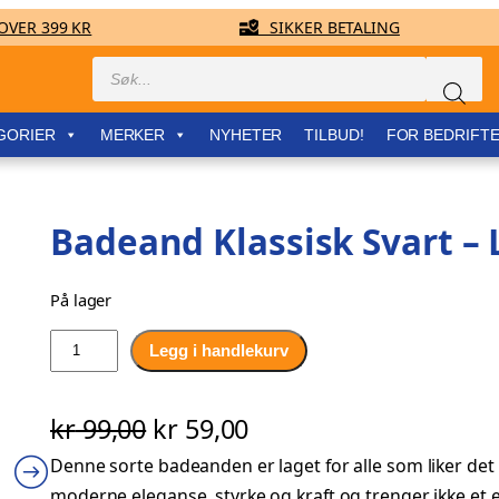
VER 399 KR
SIKKER BETALING
Products
search
GORIER
MERKER
NYHETER
TILBUD!
FOR BEDRIFT
Badeand Klassisk Svart – 
På lager
B
Legg i handlekurv
a
d
O
N
kr
99,00
kr
59,00
e
a
Denne sorte badeanden er laget for alle som liker det 
p
å
n
moderne eleganse, styrke og kraft og trenger ikke et 