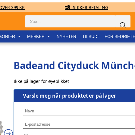
VER 399 KR
SIKKER BETALING
Products
search
GORIER
MERKER
NYHETER
TILBUD!
FOR BEDRIFT
Badeand Cityduck Münch
Ikke på lager for øyeblikket
Varsle meg når produktet er på lager