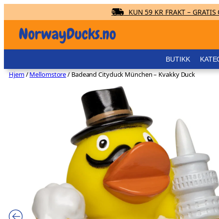
KUN 59 KR FRAKT – GRATIS O
Hopp
til
innhold
BUTIKK
KATE
Hjem
/
Mellomstore
/ Badeand Cityduck München – Kvakky Duck