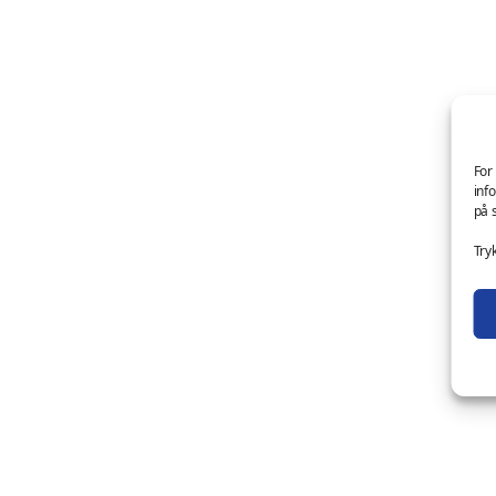
For
inf
på 
Try