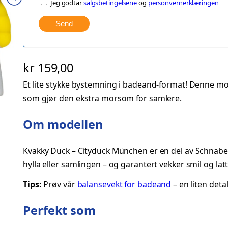
Jeg godtar
salgsbetingelsene
og
personvernerklæringen
Send
kr
159,00
Et lite stykke bystemning i badeand-format! Denne mode
som gjør den ekstra morsom for samlere.
Om modellen
Kvakky Duck – Cityduck München er en del av Schnabel
hylla eller samlingen – og garantert vekker smil og latt
Tips:
Prøv vår
balansevekt for badeand
– en liten deta
Perfekt som