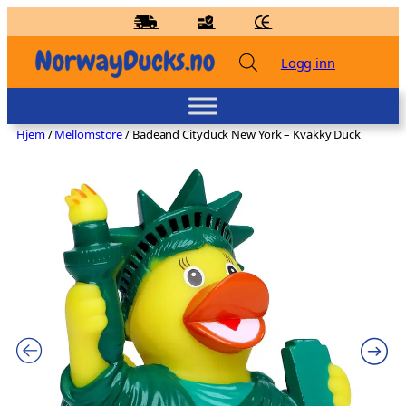
Hopp
til
innhold
Logg inn
Hjem
/
Mellomstore
/ Badeand Cityduck New York – Kvakky Duck
Badeand Havfrue – Kvakky Duck
kr
159,00
+
LEGG TIL