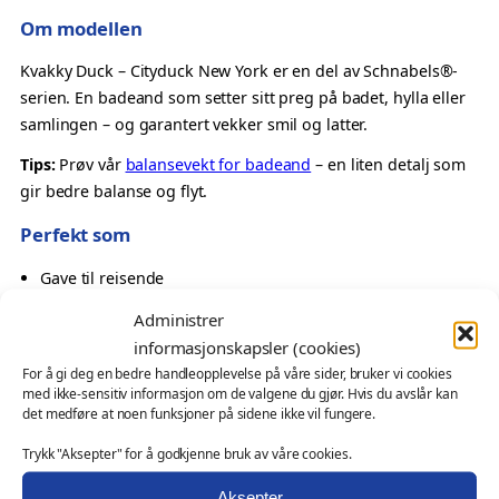
C
Om modellen
i
t
Kvakky Duck – Cityduck New York er en del av Schnabels®-
y
serien. En badeand som setter sitt preg på badet, hylla eller
d
samlingen – og garantert vekker smil og latter.
u
Tips:
Prøv vår
balansevekt for badeand
– en liten detalj som
c
gir bedre balanse og flyt.
k
N
Perfekt som
e
Gave til reisende
w
En urban og stilfull detalj
Y
Administrer
Oppmerksomhet med internasjonalt preg
o
informasjonskapsler (cookies)
Samlerobjekt med tema
r
For å gi deg en bedre handleopplevelse på våre sider, bruker vi cookies
k
med ikke-sensitiv informasjon om de valgene du gjør. Hvis du avslår kan
Også velegnet som
–
det medføre at noen funksjoner på sidene ikke vil fungere.
K
profilprodukt for reiseliv, turiststeder og bybutikker
Trykk "Aksepter" for å godkjenne bruk av våre cookies.
v
messeartikkel og kampanjeprodukt
a
Aksepter
kundegave – med eller uten logo