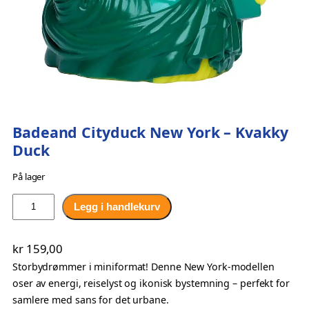
Badeand Cityduck New York – Kvakky
Duck
På lager
B
Legg i handlekurv
a
d
kr
159,00
e
Storbydrømmer i miniformat! Denne New York-modellen
a
oser av energi, reiselyst og ikonisk bystemning – perfekt for
n
samlere med sans for det urbane.
d