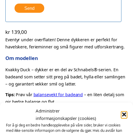
Send
kr
139,00
Eventyr under overflaten! Denne dykkeren er perfekt for
havelskere, ferieminner og små figurer med utforskertrang.
Om modellen
Kvakky Duck – dykker er en del av Schnabels®-serien. En
badeand som setter sitt preg på badet, hylla eller samlingen
– og garantert vekker smil og latter.
Tips:
Prøv vår
balansevekt for badeand
– en liten detalj som
gir bedre balanse og flyt.
Administrer
Perfekt som
informasjonskapsler (cookies)
Gave til dykker eller eventyrlysten
For å gi deg en bedre handleopplevelse på våre sider, bruker vi cookies
med ikke-sensitiv informasjon om de valgene du gjør. Hvis du avslår kan
En detalj med maritimt preg