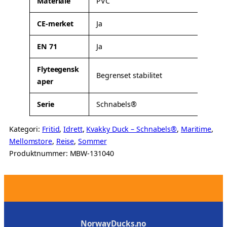
Materiale
PVC
b
r
u
d
CE-merket
Ja
t
i
t
EN 71
Ja
e
r
Flyteegensk
Begrenset stabilitet
aper
Serie
Schnabels®
Kategori:
Fritid
, 
Idrett
, 
Kvakky Duck – Schnabels®
, 
Maritime
, 
Mellomstore
, 
Reise
, 
Sommer
Produktnummer:
MBW-131040
.
NorwayDucks.no