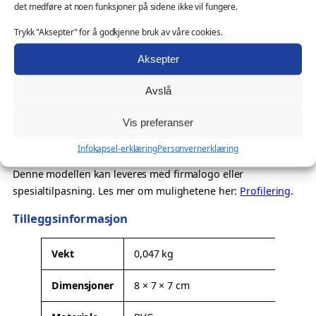
det medføre at noen funksjoner på sidene ikke vil fungere.
Oppmerksomhet med utforskerfølelse
Samlerobjekt med tydelig karakter
Trykk "Aksepter" for å godkjenne bruk av våre cookies.
Også velegnet som
Aksepter
profilprodukt for kampanjer, events og gavebutikker
Avslå
messeartikkel og kampanjeprodukt
kundegave – med eller uten logo
Vis preferanser
Ønsker du profilering?
Infokapsel-erklæring
Personvernerklæring
Denne modellen kan leveres med firmalogo eller
spesialtilpasning. Les mer om mulighetene her:
Profilering
.
Tilleggsinformasjon
A
Vekt
0,047 kg
t
Dimensjoner
8 × 7 × 7 cm
t
V
ri
e