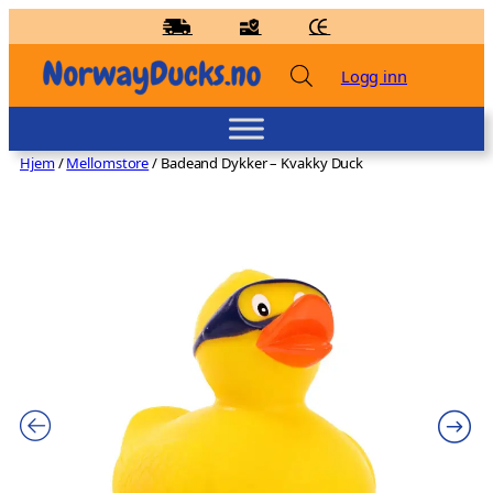
Hopp
til
innhold
Logg inn
Hjem
/
Mellomstore
/ Badeand Dykker – Kvakky Duck
Badeand Skole – Kvakky Duck - Rosa
kr
159,00
+
LEGG TIL