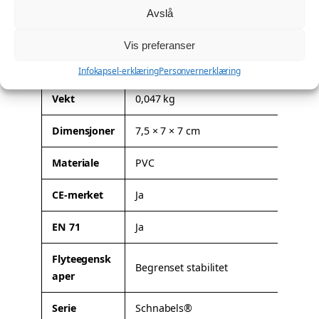
t
Avslå
Denne modellen kan leveres med firmalogo eller
a
spesialtilpasning. Les mer om mulighetene her:
Profilering
.
Vis preferanser
l
Tilleggsinformasjon
l
Infokapsel-erklæring
Personvernerklæring
A
Vekt
0,047 kg
t
Dimensjoner
7,5 × 7 × 7 cm
t
V
ri
e
Materiale
PVC
b
r
u
d
CE-merket
Ja
t
i
t
EN 71
Ja
e
r
Flyteegensk
Begrenset stabilitet
aper
Serie
Schnabels®