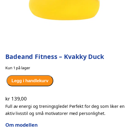
Badeand Fitness – Kvakky Duck
Kun 1 på lager
B
Legg i handlekurv
a
d
kr
139,00
e
Full av energi og treningsglede! Perfekt for deg som liker en
a
aktiv livsstil og små motivatorer med personlighet.
n
d
Om modellen
F