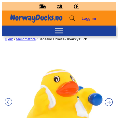
Hopp
til
innhold
Logg inn
Hjem
/
Mellomstore
/ Badeand Fitness – Kvakky Duck
Badeand Pingvin – Lilalu
kr
83,00
+
LEGG TIL