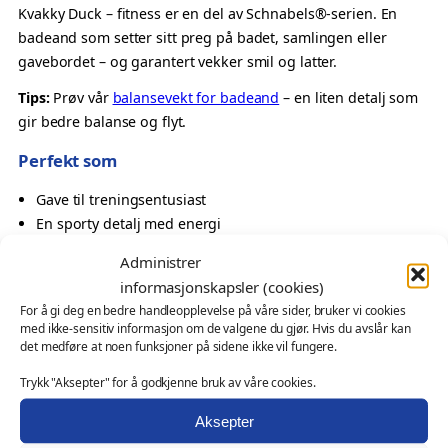
i
Kvakky Duck – fitness er en del av Schnabels®-serien. En
t
badeand som setter sitt preg på badet, samlingen eller
n
gavebordet – og garantert vekker smil og latter.
e
Tips:
Prøv vår
balansevekt for badeand
– en liten detalj som
s
gir bedre balanse og flyt.
s
–
Perfekt som
K
Gave til treningsentusiast
v
En sporty detalj med energi
a
Oppmerksomhet til noen som liker aktivitet
k
Administrer
Samlerobjekt med treningspreg
k
informasjonskapsler (cookies)
y
Også velegnet som
For å gi deg en bedre handleopplevelse på våre sider, bruker vi cookies
D
med ikke-sensitiv informasjon om de valgene du gjør. Hvis du avslår kan
u
det medføre at noen funksjoner på sidene ikke vil fungere.
profilprodukt for klubber, turneringer og arrangementer
c
messeartikkel og kampanjeprodukt
Trykk "Aksepter" for å godkjenne bruk av våre cookies.
k
kundegave – med eller uten logo
a
Aksepter
Ønsker du profilering?
n