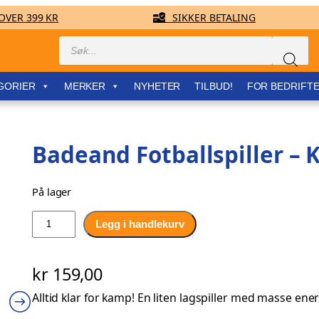
VER 399 KR
SIKKER BETALING
Products
search
GORIER
MERKER
NYHETER
TILBUD!
FOR BEDRIFT
Badeand Fotballspiller –
På lager
B
Legg i handlekurv
a
d
kr
159,00
e
a
Alltid klar for kamp! En liten lagspiller med masse energ
n