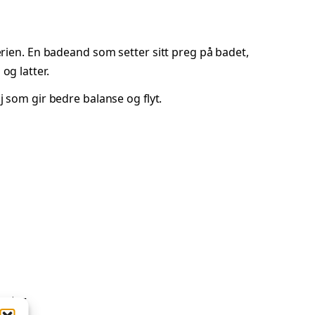
erien. En badeand som setter sitt preg på badet,
og latter.
lj som gir bedre balanse og flyt.
enter