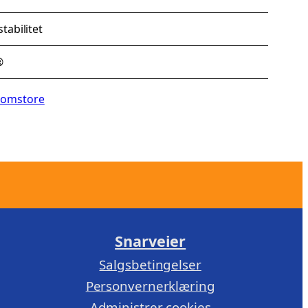
tabilitet
®
lomstore
Snarveier
Salgsbetingelser
Personvernerklæring
Administrer cookies