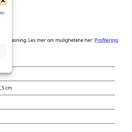
tiv
r
ialtilpasning. Les mer om mulighetene her:
Profilering
.
7,5 cm