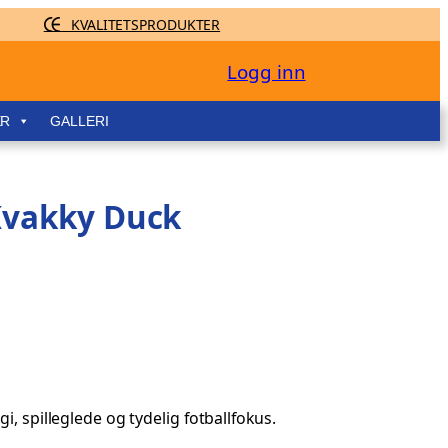
KVALITETSPRODUKTER
Logg inn
ER
GALLERI
 Kvakky Duck
i, spilleglede og tydelig fotballfokus.