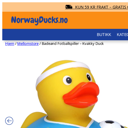
KUN 59 KR FRAKT – GRATIS O
Hopp
til
innhold
BUTIKK
KATE
Hjem
/
Mellomstore
/ Badeand Fotballspiller – Kvakky Duck