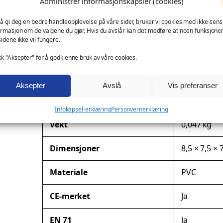
Administrer informasjonskapsler (cookies)
K
messeartikkel og kampanjeprodukt
v
kundegave – med eller uten logo
 å gi deg en bedre handleopplevelse på våre sider, bruker vi cookies med ikke-sensi
a
ormasjon om de valgene du gjør. Hvis du avslår kan det medføre at noen funksjone
Ønsker du profilering?
sidene ikke vil fungere.
k
k
kk "Aksepter" for å godkjenne bruk av våre cookies.
Denne modellen kan leveres med firmalogo eller spes
y
D
Aksepter
Avslå
Vis preferanser
Tilleggsinformasjon
u
Infokapsel-erklæring
Personvernerklæring
c
k
A
Vekt
0,047 kg
a
t
Dimensjoner
8,5 × 7,5 × 
n
t
t
r
V
Materiale
PVC
a
i
e
l
b
r
CE-merket
Ja
l
u
d
t
i
EN 71
Ja