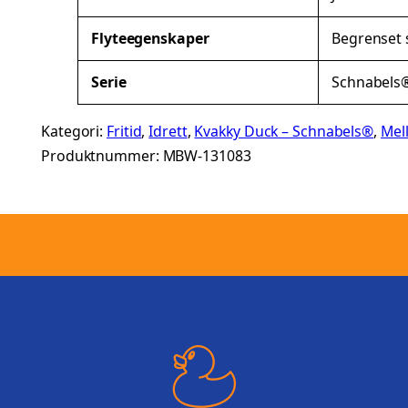
t
Flyteegenskaper
Begrenset s
e
r
Serie
Schnabels
Kategori:
Fritid
, 
Idrett
, 
Kvakky Duck – Schnabels®
, 
Mel
Produktnummer:
MBW-131083
.