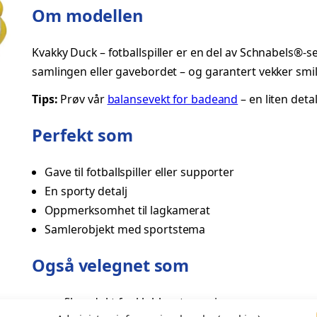
Om modellen
d
F
Kvakky Duck – fotballspiller er en del av Schnabels®-s
o
samlingen eller gavebordet – og garantert vekker smil 
t
b
Tips:
Prøv vår
balansevekt for badeand
– en liten deta
a
l
Perfekt som
l
s
Gave til fotballspiller eller supporter
p
En sporty detalj
i
Oppmerksomhet til lagkamerat
l
Samlerobjekt med sportstema
l
Også velegnet som
e
r
–
profilprodukt for klubber, turneringer og arrangem