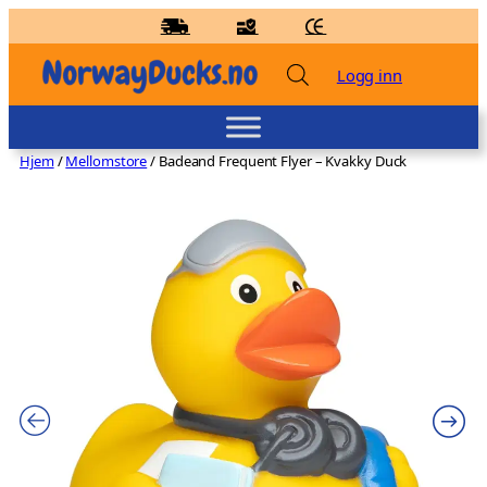
Hopp
til
innhold
Logg inn
Hjem
/
Mellomstore
/ Badeand Frequent Flyer – Kvakky Duck
Badeand Bilmekaniker – Kvakky Duck
kr
159,00
+
LEGG TIL