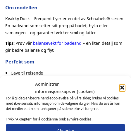
F
Om modellen
r
e
Kvakky Duck – Frequent flyer er en del av Schnabels®-serien.
q
En badeand som setter sitt preg på badet, hylla eller
u
samlingen – og garantert vekker smil og latter.
e
Tips:
Prøv vår
balansevekt for badeand
– en liten detalj som
n
gir bedre balanse og flyt.
t
F
Perfekt som
l
Gave til reisende
y
En inspirerende detalj
e
Administrer
Oppmerksomhet til globetrotter
r
informasjonskapsler (cookies)
Samlerobjekt med tema
–
For å gi deg en bedre handleopplevelse på våre sider, bruker vi cookies
K
med ikke-sensitiv informasjon om de valgene du gjør. Hvis du avslår kan
Også velegnet som
v
det medføre at noen funksjoner på sidene ikke vil fungere.
a
profilprodukt for reiseliv, turiststeder og bybutikker
Trykk "Aksepter" for å godkjenne bruk av våre cookies.
k
messeartikkel og kampanjeprodukt
k
Aksepter
kundegave – med eller uten logo