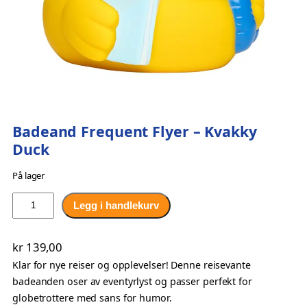
Badeand Frequent Flyer – Kvakky
Duck
På lager
B
Legg i handlekurv
a
d
kr
139,00
e
Klar for nye reiser og opplevelser! Denne reisevante
a
badeanden oser av eventyrlyst og passer perfekt for
n
globetrottere med sans for humor.
d