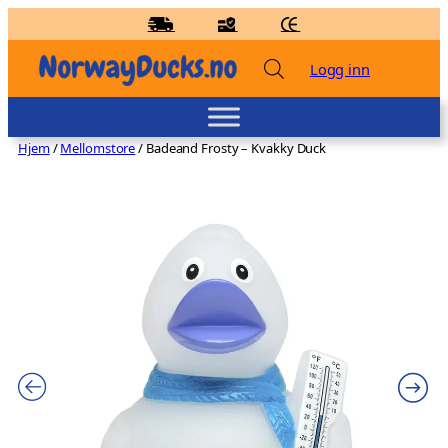
Hopp
til
innhold
Logg inn
Hjem
/
Mellomstore
/ Badeand Frosty – Kvakky Duck
Badeand Fitness – Kvakky Duck
kr
139,00
+
LEGG TIL