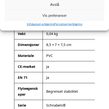
a
Avslå
Denne modellen kan leveres med firmalogo eller
l
spesialtilpasning. Les mer om mulighetene her:
Profilering
.
Vis preferanser
l
Tilleggsinformasjon
Infokapsel-erklæring
Personvernerklæring
A
Vekt
0,04 kg
t
Dimensjoner
8,5 × 7 × 7,5 cm
t
V
ri
e
Materiale
PVC
b
r
u
d
CE-merket
Ja
t
i
t
EN 71
Ja
e
r
Flyteegensk
Begrenset stabilitet
aper
Serie
Schnabels®