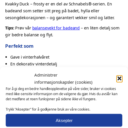
r
Kvakky Duck – frosty er en del av Schnabels®-serien. En
o
badeand som setter sitt preg på badet, hylla eller
s
sesongdekorasjonen – og garantert vekker smil og latter.
t
Tips:
Prøv vår
balansevekt for badeand
– en liten detalj som
y
gir bedre balanse og flyt.
–
K
Perfekt som
v
Gave i vinterhalvåret
a
En dekorativ vinterdetalj
k
Oppmerksomhet med sesongpreg
k
Administrer
Samlerobjekt med tema
y
informasjonskapsler (cookies)
D
Også velegnet som
For å gi deg en bedre handleopplevelse på våre sider, bruker vi cookies
u
med ikke-sensitiv informasjon om de valgene du gjør. Hvis du avslår kan
c
det medføre at noen funksjoner på sidene ikke vil fungere.
profilprodukt for sesongkampanjer og butikkmiljøer
k
messeartikkel og kampanjeprodukt
Trykk "Aksepter" for å godkjenne bruk av våre cookies.
a
kundegave – med eller uten logo
n
Aksepter
Ønsker du profilering?
t