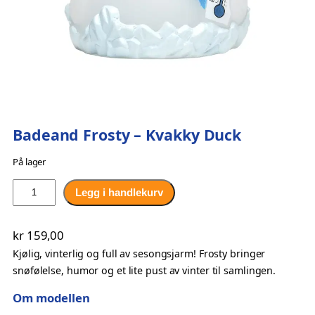
Badeand Frosty – Kvakky Duck
På lager
B
Legg i handlekurv
a
d
kr
159,00
e
Kjølig, vinterlig og full av sesongsjarm! Frosty bringer
a
snøfølelse, humor og et lite pust av vinter til samlingen.
n
d
Om modellen
F