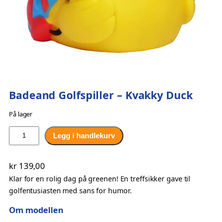
Badeand Golfspiller – Kvakky Duck
På lager
B
Legg i handlekurv
a
d
kr
139,00
e
Klar for en rolig dag på greenen! En treffsikker gave til
a
golfentusiasten med sans for humor.
n
d
Om modellen
G