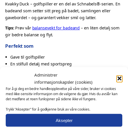
o
Kvakky Duck – golfspiller er en del av Schnabels®-serien. En
l
badeand som setter sitt preg på badet, samlingen eller
f
gavebordet – og garantert vekker smil og latter.
s
Tips:
Prøv vår
balansevekt for badeand
– en liten detalj som
p
gir bedre balanse og flyt.
i
l
Perfekt som
l
Gave til golfspiller
e
En stilfull detalj med sportspreg
r
Oppmerksomhet til kollega eller venn
–
Administrer
Samlerobjekt med tema
K
informasjonskapsler (cookies)
v
Også velegnet som
For å gi deg en bedre handleopplevelse på våre sider, bruker vi cookies
a
med ikke-sensitiv informasjon om de valgene du gjør. Hvis du avslår kan
k
det medføre at noen funksjoner på sidene ikke vil fungere.
profilprodukt for klubber, turneringer og arrangementer
k
messeartikkel og kampanjeprodukt
Trykk "Aksepter" for å godkjenne bruk av våre cookies.
y
kundegave – med eller uten logo
D
Aksepter
Ønsker du profilering?
u