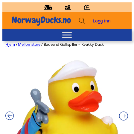
Hopp
til
innhold
Logg inn
Hjem
/
Mellomstore
/ Badeand Golfspiller – Kvakky Duck
Badeand Speditør – Kvakky Duck
kr
159,00
+
LEGG TIL