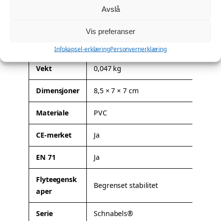
c
Avslå
Denne modellen kan leveres med firmalogo eller
k
spesialtilpasning. Les mer om mulighetene her:
Profilering
.
Vis preferanser
a
Tilleggsinformasjon
n
Infokapsel-erklæring
Personvernerklæring
t
a
A
Vekt
0,047 kg
l
t
Dimensjoner
8,5 × 7 × 7 cm
l
t
V
ri
e
Materiale
PVC
b
r
u
d
CE-merket
Ja
t
i
t
EN 71
Ja
e
r
Flyteegensk
Begrenset stabilitet
aper
Serie
Schnabels®