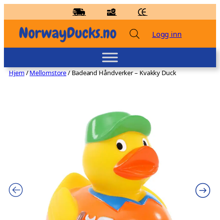
Hopp
til
innhold
Logg inn
Hjem
/
Mellomstore
/ Badeand Håndverker – Kvakky Duck
Badeand Golfspiller – Kvakky Duck
kr
139,00
+
LEGG TIL