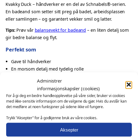
å
Kvakky Duck – håndverker er en del av Schnabels®-serien.
n
En badeand som setter sitt preg på badet, arbeidsplassen
d
eller samlingen – og garantert vekker smil og latter.
v
Tips:
Prøv vår
balansevekt for badeand
– en liten detalj som
e
gir bedre balanse og flyt.
r
k
Perfekt som
e
Gave til håndverker
r
En morsom detalj med tydelig rolle
–
Oppmerksomhet til kollega eller samarbeidspartner
K
Administrer
Samlerobjekt med yrkespreg
v
informasjonskapsler (cookies)
a
Også velegnet som
For å gi deg en bedre handleopplevelse på våre sider, bruker vi cookies
k
med ikke-sensitiv informasjon om de valgene du gjør. Hvis du avslår kan
k
det medføre at noen funksjoner på sidene ikke vil fungere.
profilgave for fagmiljøer, håndverksbedrifter eller
y
serviceaktører
Trykk "Aksepter" for å godkjenne bruk av våre cookies.
D
messeartikkel og kampanjeprodukt
u
kundegave – med eller uten logo
Aksepter
c