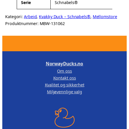
Serie
Schnabels®
Kategori:
Arbeid
, 
Kvakky Duck – Schnabels®
, 
Mellomstore
Produktnummer:
MBW-131062
.
NorwayDucks.no
Om oss
Kontakt oss
Kvalitet og sikkerhet
Miljøvennlige valg