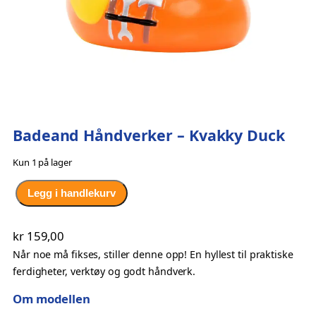
Badeand Håndverker – Kvakky Duck
Kun 1 på lager
B
Legg i handlekurv
a
d
kr
159,00
e
Når noe må fikses, stiller denne opp! En hyllest til praktiske
a
ferdigheter, verktøy og godt håndverk.
n
d
Om modellen
H