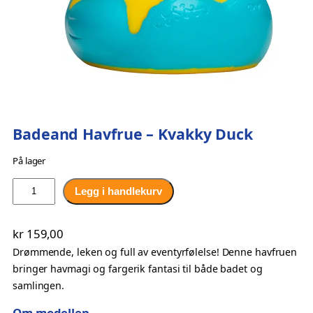
Badeand Havfrue – Kvakky Duck
På lager
B
Legg i handlekurv
a
d
kr
159,00
e
Drømmende, leken og full av eventyrfølelse! Denne havfruen
a
bringer havmagi og fargerik fantasi til både badet og
n
samlingen.
d
H
Om modellen