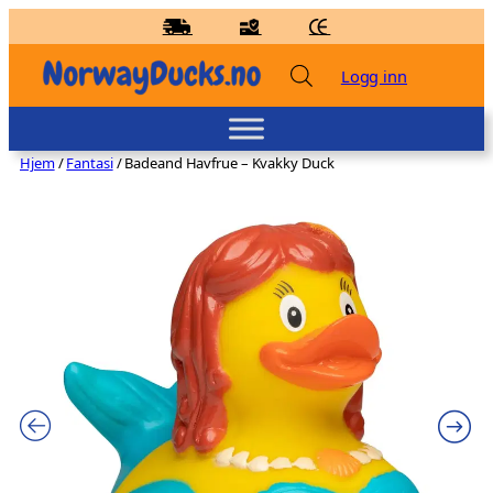
Hopp
til
innhold
Logg inn
Hjem
/
Fantasi
/ Badeand Havfrue – Kvakky Duck
Badeand Hjerteballong – Kvakky Duck
kr
139,00
+
LEGG TIL