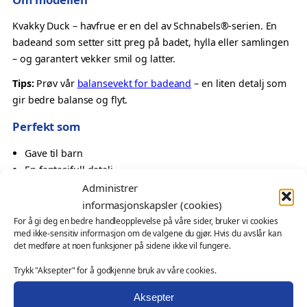
a
v
Kvakky Duck – havfrue er en del av Schnabels®-serien. En
f
badeand som setter sitt preg på badet, hylla eller samlingen
r
– og garantert vekker smil og latter.
u
Tips:
Prøv vår
balansevekt for badeand
– en liten detalj som
e
gir bedre balanse og flyt.
–
K
Perfekt som
v
Gave til barn
a
En fantasifull detalj
k
Oppmerksomhet med eventyrtema
Administrer
k
Samlerobjekt med karakter
y
informasjonskapsler (cookies)
D
For å gi deg en bedre handleopplevelse på våre sider, bruker vi cookies
Også velegnet som
med ikke-sensitiv informasjon om de valgene du gjør. Hvis du avslår kan
u
det medføre at noen funksjoner på sidene ikke vil fungere.
c
profilprodukt for temabutikker, events og kampanjer
k
Trykk "Aksepter" for å godkjenne bruk av våre cookies.
messeartikkel og kampanjeprodukt
a
kundegave – med eller uten logo
Aksepter
n