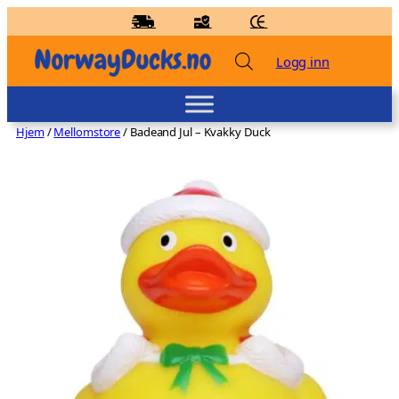
Hopp
til
innhold
Logg inn
Hjem
/
Mellomstore
/ Badeand Jul – Kvakky Duck
Badeand Gris – Lilalu
kr
83,00
+
LEGG TIL