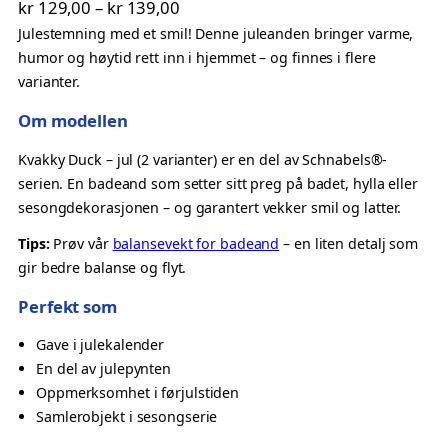
P
kr
129,00
–
kr
139,00
e
r
Julestemning med et smil! Denne juleanden bringer varme,
a
humor og høytid rett inn i hjemmet – og finnes i flere
n
i
varianter.
d
s
J
o
Om modellen
u
m
l
Kvakky Duck – jul (2 varianter) er en del av Schnabels®-
r
–
serien. En badeand som setter sitt preg på badet, hylla eller
å
K
sesongdekorasjonen – og garantert vekker smil og latter.
v
d
Tips:
Prøv vår
balansevekt for badeand
– en liten detalj som
a
e
gir bedre balanse og flyt.
k
:
k
Perfekt som
k
y
r
Gave i julekalender
D
En del av julepynten
u
Oppmerksomhet i førjulstiden
c
1
Samlerobjekt i sesongserie
k
2
a