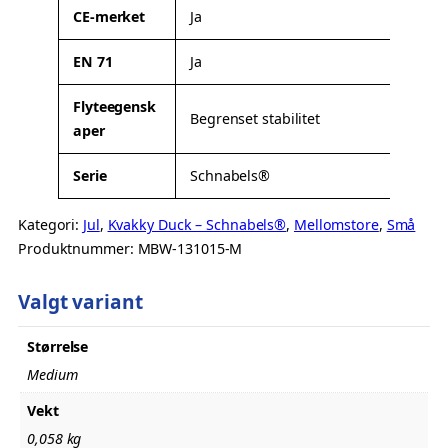
t
CE-merket
Ja
e
r
EN 71
Ja
Flyteegensk
Begrenset stabilitet
aper
Serie
Schnabels®
Kategori:
Jul
, 
Kvakky Duck – Schnabels®
, 
Mellomstore
, 
Små
Produktnummer:
MBW-131015-M
Valgt variant
Størrelse
Medium
Vekt
0,058 kg