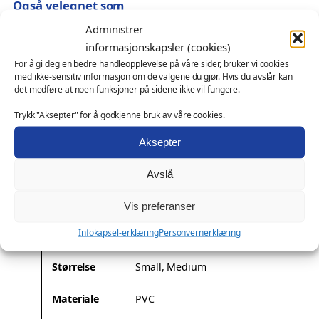
9
Også velegnet som
n
,
Administrer
t
profilprodukt for sesongkampanjer og butikkmiljøer
0
informasjonskapsler (cookies)
a
messeartikkel og kampanjeprodukt
0
For å gi deg en bedre handleopplevelse på våre sider, bruker vi cookies
l
kundegave – med eller uten logo
med ikke-sensitiv informasjon om de valgene du gjør. Hvis du avslår kan
l
t
det medføre at noen funksjoner på sidene ikke vil fungere.
Ønsker du profilering?
i
Trykk "Aksepter" for å godkjenne bruk av våre cookies.
Denne modellen kan leveres med firmalogo eller
l
spesialtilpasning. Les mer om mulighetene her:
Profilering
.
Aksepter
k
r
Tilleggsinformasjon
Avslå
A
Vekt
I/A
1
Vis preferanser
t
3
Infokapsel-erklæring
Personvernerklæring
Dimensjoner
I/A
t
9
V
ri
e
,
Størrelse
Small, Medium
b
r
0
u
d
Materiale
PVC
0
t
i