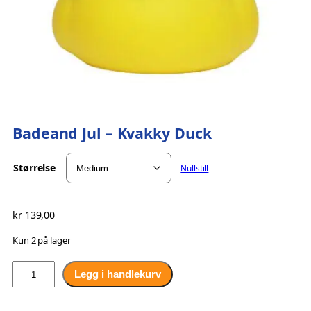
Badeand Jul – Kvakky Duck
Størrelse
Nullstill
kr
139,00
Kun 2 på lager
B
Legg i handlekurv
a
d