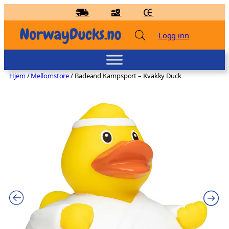
Hopp
til
innhold
Logg inn
Hjem
/
Mellomstore
/ Badeand Kampsport – Kvakky Duck
Badeand Lege brunette – Kvakky Duck
kr
159,00
+
LEGG TIL