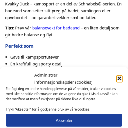
a
Kvakky Duck – kampsport er en del av Schnabels®-serien. En
m
badeand som setter sitt preg på badet, samlingen eller
p
gavebordet – og garantert vekker smil og latter.
s
Tips:
Prøv vår
balansevekt for badeand
– en liten detalj som
p
gir bedre balanse og flyt.
o
r
Perfekt som
t
Gave til kampsportutøver
–
En kraftfull og sporty detalj
K
Oppmerksomhet til aktiv mottaker
v
Administrer
Samlerobjekt med tema
a
informasjonskapsler (cookies)
k
Også velegnet som
For å gi deg en bedre handleopplevelse på våre sider, bruker vi cookies
k
med ikke-sensitiv informasjon om de valgene du gjør. Hvis du avslår kan
y
det medføre at noen funksjoner på sidene ikke vil fungere.
profilprodukt for klubber, turneringer og arrangementer
D
messeartikkel og kampanjeprodukt
Trykk "Aksepter" for å godkjenne bruk av våre cookies.
u
kundegave – med eller uten logo
c
Aksepter
Ønsker du profilering?
k