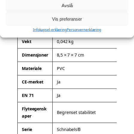
a
Avslå
Denne modellen kan leveres med firmalogo eller
n
spesialtilpasning. Les mer om mulighetene her:
Profilering
.
Vis preferanser
t
Tilleggsinformasjon
a
Infokapsel-erklæring
Personvernerklæring
l
l
A
Vekt
0,042 kg
t
Dimensjoner
8,5 × 7 × 7 cm
t
V
ri
e
Materiale
PVC
b
r
u
d
CE-merket
Ja
t
i
t
EN 71
Ja
e
r
Flyteegensk
Begrenset stabilitet
aper
Serie
Schnabels®