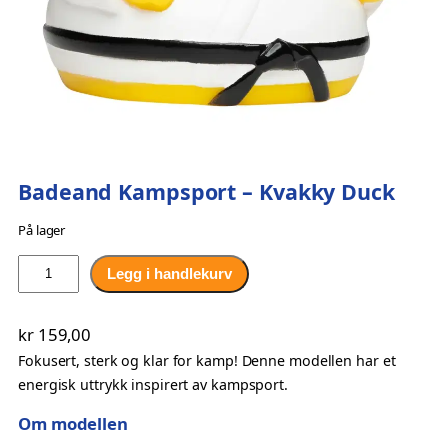
Badeand Kampsport – Kvakky Duck
På lager
B
Legg i handlekurv
a
d
kr
159,00
e
Fokusert, sterk og klar for kamp! Denne modellen har et
a
energisk uttrykk inspirert av kampsport.
n
d
Om modellen
K