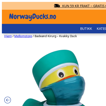
KUN 59 KR FRAKT – GRATIS O
Hopp
til
innhold
BUTIKK
KATE
Hjem
/
Mellomstore
/ Badeand Kirurg – Kvakky Duck