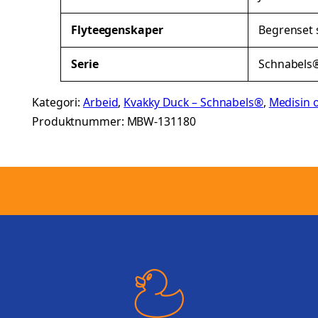
t
Flyteegenskaper
Begrenset s
e
r
Serie
Schnabels
Kategori:
Arbeid
, 
Kvakky Duck – Schnabels®
, 
Medisin 
Produktnummer:
MBW-131180
.