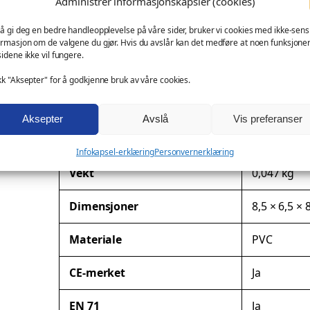
Administrer informasjonskapsler (cookies)
c
messeartikkel og kampanjeprodukt
k
kundegave – med eller uten logo
 å gi deg en bedre handleopplevelse på våre sider, bruker vi cookies med ikke-sensi
a
ormasjon om de valgene du gjør. Hvis du avslår kan det medføre at noen funksjone
Ønsker du profilering?
sidene ikke vil fungere.
n
t
kk "Aksepter" for å godkjenne bruk av våre cookies.
Denne modellen kan leveres med firmalogo eller spes
a
l
Aksepter
Avslå
Vis preferanser
Tilleggsinformasjon
l
Infokapsel-erklæring
Personvernerklæring
A
Vekt
0,047 kg
t
Dimensjoner
8,5 × 6,5 × 
t
r
V
Materiale
PVC
i
e
b
r
CE-merket
Ja
u
d
t
i
EN 71
Ja