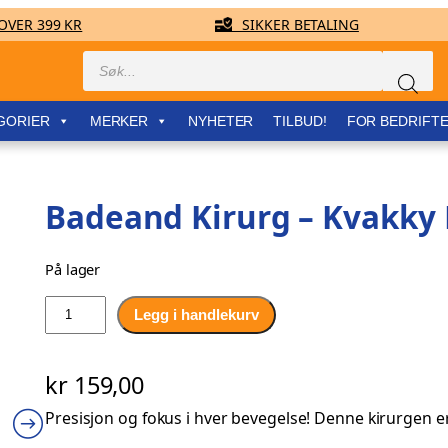
VER 399 KR
SIKKER BETALING
Products
search
GORIER
MERKER
NYHETER
TILBUD!
FOR BEDRIFT
Badeand Kirurg – Kvakky
På lager
B
Legg i handlekurv
a
d
kr
159,00
e
a
Presisjon og fokus i hver bevegelse! Denne kirurgen er 
n