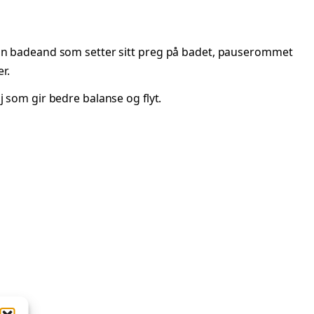
 En badeand som setter sitt preg på badet, pauserommet
r.
lj som gir bedre balanse og flyt.