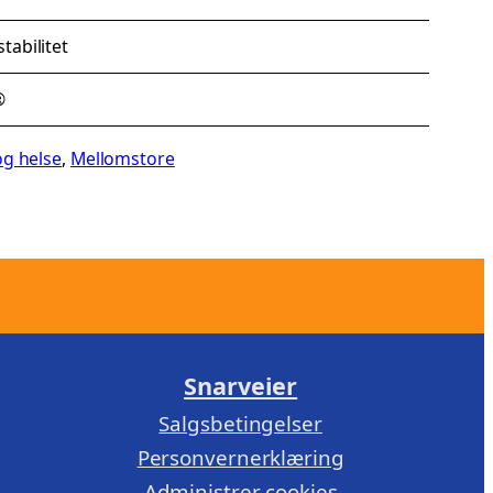
tabilitet
®
og helse
, 
Mellomstore
Snarveier
Salgsbetingelser
Personvernerklæring
Administrer cookies