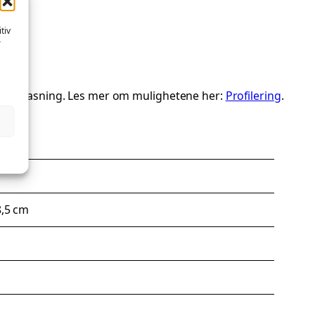
tiv
r
ialtilpasning. Les mer om mulighetene her:
Profilering
.
8,5 cm