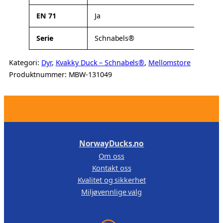
i
t
EN 71
Ja
e
r
Serie
Schnabels®
Kategori:
Dyr
, 
Kvakky Duck – Schnabels®
, 
Mellomstore
Produktnummer:
MBW-131049
.
NorwayDucks.no
Om oss
Kontakt oss
Kvalitet og sikkerhet
Miljøvennlige valg