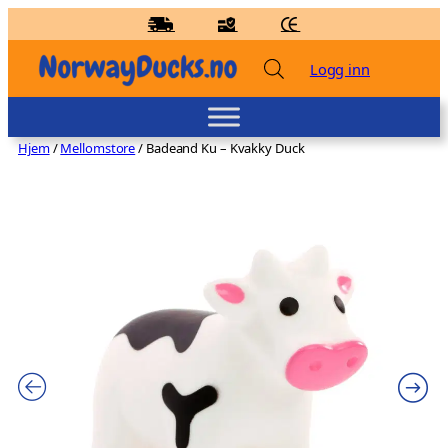
Hopp
til
innhold
Logg inn
Hjem
/
Mellomstore
/ Badeand Ku – Kvakky Duck
Badeand-kran
kr
149,00
+
LEGG TIL