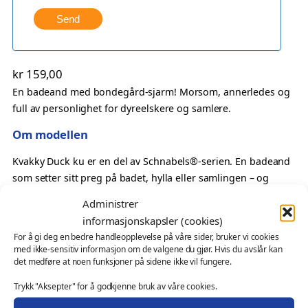
Send
kr
159,00
En badeand med bondegård-sjarm! Morsom, annerledes og
full av personlighet for dyreelskere og samlere.
Om modellen
Kvakky Duck ku er en del av Schnabels®-serien. En badeand
som setter sitt preg på badet, hylla eller samlingen – og
garantert vekker smil og latter.
Administrer
Perfekt som
informasjonskapsler (cookies)
For å gi deg en bedre handleopplevelse på våre sider, bruker vi cookies
Gave til dyreelsker
med ikke-sensitiv informasjon om de valgene du gjør. Hvis du avslår kan
det medføre at noen funksjoner på sidene ikke vil fungere.
En leken detalj med landlig preg
Oppmerksomhet med humor
Trykk "Aksepter" for å godkjenne bruk av våre cookies.
Samlerobjekt med særpreg