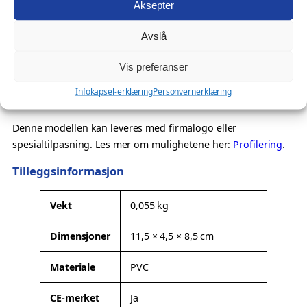
Aksepter
Også velegnet som
Avslå
profilprodukt for temabutikker, events og kampanjer
messeartikkel og kampanjeprodukt
Vis preferanser
kundegave – med eller uten logo
Infokapsel-erklæring
Personvernerklæring
Ønsker du profilering?
Denne modellen kan leveres med firmalogo eller
spesialtilpasning. Les mer om mulighetene her:
Profilering
.
Tilleggsinformasjon
A
Vekt
0,055 kg
t
Dimensjoner
11,5 × 4,5 × 8,5 cm
t
V
ri
e
Materiale
PVC
b
r
u
d
CE-merket
Ja
t