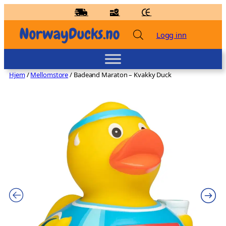
Hopp
til
innhold
Logg inn
Hjem
/
Mellomstore
/ Badeand Maraton – Kvakky Duck
Badeand Superduck – Lilalu
kr
95,00
+
LEGG TIL