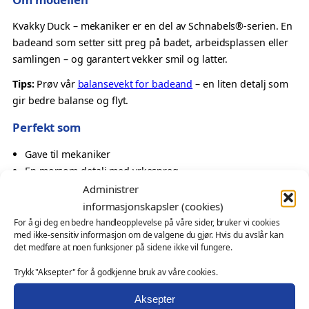
e
k
Kvakky Duck – mekaniker er en del av Schnabels®-serien. En
a
badeand som setter sitt preg på badet, arbeidsplassen eller
n
samlingen – og garantert vekker smil og latter.
i
Tips:
Prøv vår
balansevekt for badeand
– en liten detalj som
k
gir bedre balanse og flyt.
e
r
Perfekt som
–
Gave til mekaniker
K
En morsom detalj med yrkespreg
v
Oppmerksomhet til kollega
Administrer
a
Samlerobjekt med karakter
k
informasjonskapsler (cookies)
k
For å gi deg en bedre handleopplevelse på våre sider, bruker vi cookies
Også velegnet som
med ikke-sensitiv informasjon om de valgene du gjør. Hvis du avslår kan
y
det medføre at noen funksjoner på sidene ikke vil fungere.
D
profilgave for fagmiljøer, håndverksbedrifter eller
u
Trykk "Aksepter" for å godkjenne bruk av våre cookies.
serviceaktører
c
messeartikkel og kampanjeprodukt
Aksepter
k
kundegave – med eller uten logo