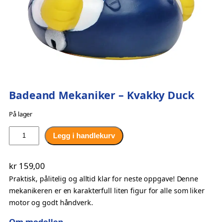
kan
velges
på
produktsiden
Badeand Mekaniker – Kvakky Duck
På lager
B
Legg i handlekurv
a
d
kr
159,00
e
Praktisk, pålitelig og alltid klar for neste oppgave! Denne
a
mekanikeren er en karakterfull liten figur for alle som liker
n
motor og godt håndverk.
d
M
Om modellen