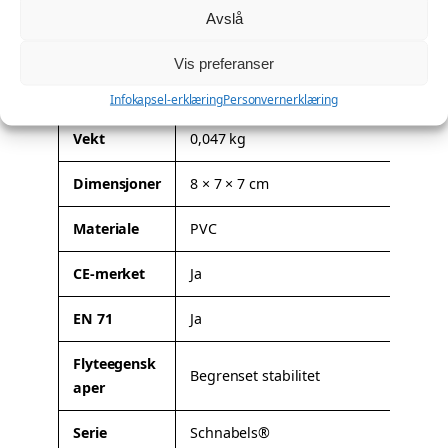
n
Avslå
Denne modellen kan leveres med firmalogo eller
t
spesialtilpasning. Les mer om mulighetene her:
Profilering
.
Vis preferanser
a
Tilleggsinformasjon
l
Infokapsel-erklæring
Personvernerklæring
l
A
Vekt
0,047 kg
t
Dimensjoner
8 × 7 × 7 cm
t
V
ri
e
Materiale
PVC
b
r
u
d
CE-merket
Ja
t
i
t
EN 71
Ja
e
r
Flyteegensk
Begrenset stabilitet
aper
Serie
Schnabels®