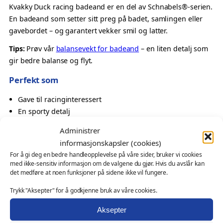
a
Kvakky Duck racing badeand er en del av Schnabels®-serien.
c
En badeand som setter sitt preg på badet, samlingen eller
e
gavebordet – og garantert vekker smil og latter.
r
Tips:
Prøv vår
balansevekt for badeand
– en liten detalj som
b
gir bedre balanse og flyt.
i
l
Perfekt som
–
Gave til racinginteressert
K
En sporty detalj
v
Oppmerksomhet med energi
a
Administrer
Samlerobjekt med fart
k
informasjonskapsler (cookies)
k
Også velegnet som
For å gi deg en bedre handleopplevelse på våre sider, bruker vi cookies
y
med ikke-sensitiv informasjon om de valgene du gjør. Hvis du avslår kan
D
det medføre at noen funksjoner på sidene ikke vil fungere.
profilprodukt for klubber, turneringer og arrangementer
u
messeartikkel og kampanjeprodukt
Trykk "Aksepter" for å godkjenne bruk av våre cookies.
c
kundegave – med eller uten logo
k
Aksepter
Ønsker du profilering?
a