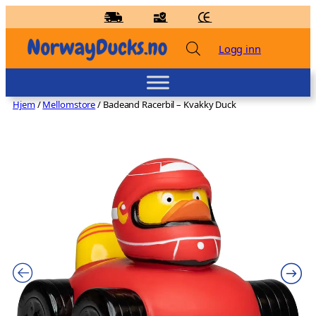
Hopp
til
innhold
Logg inn
Hjem
/
Mellomstore
/ Badeand Racerbil – Kvakky Duck
Badeand Sykepleier – Kvakky Duck
kr
139,00
+
LEGG TIL