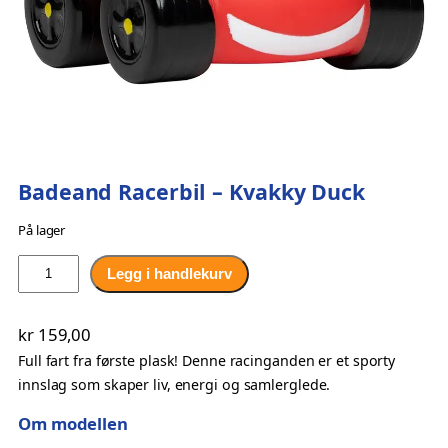
Badeand Racerbil – Kvakky Duck
På lager
B
Legg i handlekurv
a
d
kr
159,00
e
Full fart fra første plask! Denne racinganden er et sporty
a
innslag som skaper liv, energi og samlerglede.
n
d
Om modellen
R