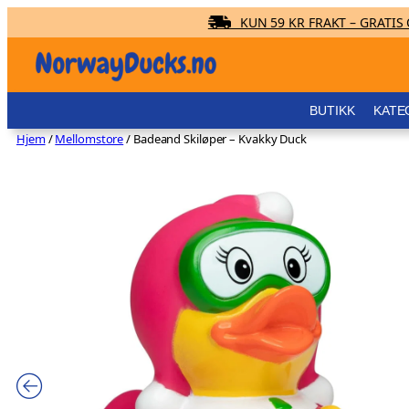
KUN 59 KR FRAKT – GRATIS O
Hopp
til
innhold
BUTIKK
KATE
Hjem
/
Mellomstore
/ Badeand Skiløper – Kvakky Duck