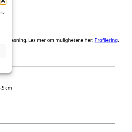
tiv
r
ialtilpasning. Les mer om mulighetene her:
Profilering
.
8,5 cm