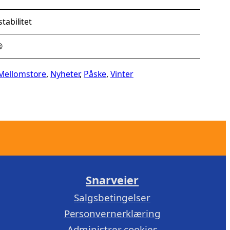
tabilitet
®
Mellomstore
, 
Nyheter
, 
Påske
, 
Vinter
Snarveier
Salgsbetingelser
Personvernerklæring
Administrer cookies