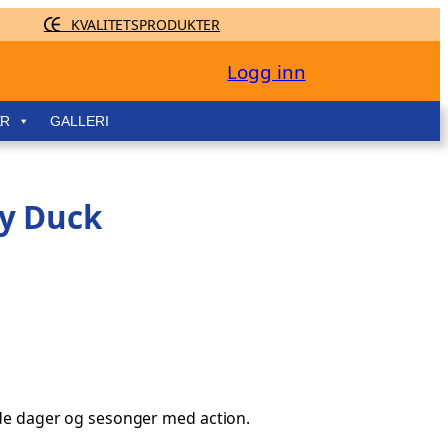
KVALITETSPRODUKTER
Logg inn
ER
GALLERI
ky Duck
kalde dager og sesonger med action.