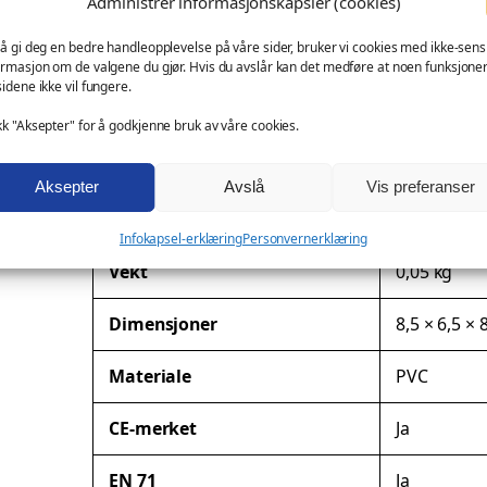
Administrer informasjonskapsler (cookies)
D
messeartikkel og kampanjeprodukt
u
kundegave – med eller uten logo
 å gi deg en bedre handleopplevelse på våre sider, bruker vi cookies med ikke-sensi
c
ormasjon om de valgene du gjør. Hvis du avslår kan det medføre at noen funksjone
Ønsker du profilering?
sidene ikke vil fungere.
k
a
kk "Aksepter" for å godkjenne bruk av våre cookies.
Denne modellen kan leveres med firmalogo eller spes
n
t
Aksepter
Avslå
Vis preferanser
Tilleggsinformasjon
a
Infokapsel-erklæring
Personvernerklæring
l
l
A
Vekt
0,05 kg
t
Dimensjoner
8,5 × 6,5 × 
t
r
V
Materiale
PVC
i
e
b
r
CE-merket
Ja
u
d
t
i
EN 71
Ja