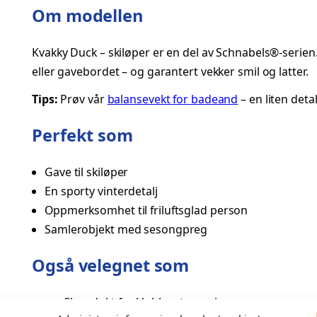
Om modellen
d
S
Kvakky Duck – skiløper er en del av Schnabels®-serien
k
eller gavebordet – og garantert vekker smil og latter.
i
l
Tips:
Prøv vår
balansevekt for badeand
– en liten deta
ø
p
Perfekt som
e
r
Gave til skiløper
–
En sporty vinterdetalj
K
Oppmerksomhet til friluftsglad person
v
Samlerobjekt med sesongpreg
a
Også velegnet som
k
k
y
profilprodukt for klubber, turneringer og arrangem