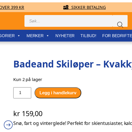
VER 399 KR
SIKKER BETALING
Products
search
GORIER
MERKER
NYHETER
TILBUD!
FOR BEDRIFT
Badeand Skiløper – Kvak
Kun 2 på lager
B
Legg i handlekurv
a
d
kr
159,00
e
a
Snø, fart og vinterglede! Perfekt for skientusiaster, 
n