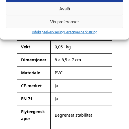
Ønsker du profilering?
n
Avslå
t
Denne modellen kan leveres med firmalogo eller
a
spesialtilpasning. Les mer om mulighetene her:
Profilering
.
Vis preferanser
l
Tilleggsinformasjon
Infokapsel-erklæring
Personvernerklæring
l
A
Vekt
0,051 kg
t
Dimensjoner
8 × 8,5 × 7 cm
t
V
ri
e
Materiale
PVC
b
r
u
d
CE-merket
Ja
t
i
t
EN 71
Ja
e
r
Flyteegensk
Begrenset stabilitet
aper