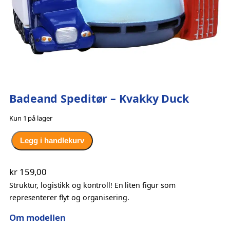
Badeand Speditør – Kvakky Duck
Kun 1 på lager
B
Legg i handlekurv
a
d
kr
159,00
e
Struktur, logistikk og kontroll! En liten figur som
a
representerer flyt og organisering.
n
d
Om modellen
S