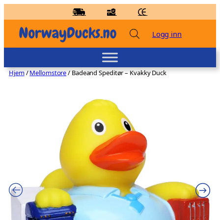
Hopp
til
innhold
Logg inn
Hjem
/
Mellomstore
/ Badeand Speditør – Kvakky Duck
Badeand Brannmann – Kvakky Duck
kr
159,00
+
LEGG TIL