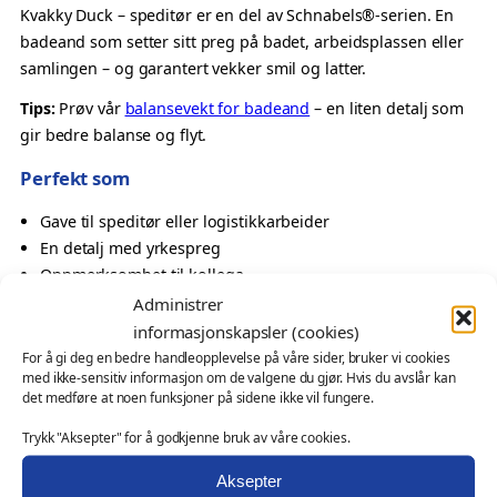
p
Kvakky Duck – speditør er en del av Schnabels®-serien. En
e
badeand som setter sitt preg på badet, arbeidsplassen eller
d
samlingen – og garantert vekker smil og latter.
i
Tips:
Prøv vår
balansevekt for badeand
– en liten detalj som
t
gir bedre balanse og flyt.
ø
r
Perfekt som
–
Gave til speditør eller logistikkarbeider
K
En detalj med yrkespreg
v
Oppmerksomhet til kollega
a
Samlerobjekt med karakter
Administrer
k
k
informasjonskapsler (cookies)
Også velegnet som
y
For å gi deg en bedre handleopplevelse på våre sider, bruker vi cookies
med ikke-sensitiv informasjon om de valgene du gjør. Hvis du avslår kan
D
profilgave for fagmiljøer, håndverksbedrifter eller
det medføre at noen funksjoner på sidene ikke vil fungere.
u
serviceaktører
c
Trykk "Aksepter" for å godkjenne bruk av våre cookies.
messeartikkel og kampanjeprodukt
k
kundegave – med eller uten logo
Aksepter
a