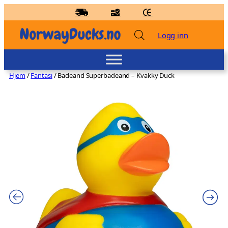
Hopp
til
innhold
Logg inn
Hjem
/
Fantasi
/ Badeand Superbadeand – Kvakky Duck
Badeand Sjørøver – Lilalu
kr
86,00
+
LEGG TIL