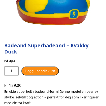
Badeand Superbadeand – Kvakky
Duck
På lager
B
Legg i handlekurv
a
d
kr
159,00
e
En ekte superhelt i badeand-form! Denne modellen oser av
a
styrke, selvtillit og action – perfekt for deg som liker figurer
n
med ekstra kraft.
d