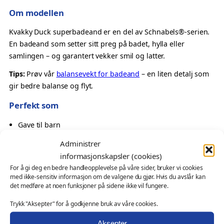
S
Om modellen
u
p
Kvakky Duck superbadeand er en del av Schnabels®-serien.
e
En badeand som setter sitt preg på badet, hylla eller
r
samlingen – og garantert vekker smil og latter.
b
Tips:
Prøv vår
balansevekt for badeand
– en liten detalj som
a
gir bedre balanse og flyt.
d
e
Perfekt som
a
Gave til barn
n
En leken og energisk detalj
d
Administrer
Oppmerksomhet med superheltpreg
–
informasjonskapsler (cookies)
Samlerobjekt med karakter
K
For å gi deg en bedre handleopplevelse på våre sider, bruker vi cookies
v
med ikke-sensitiv informasjon om de valgene du gjør. Hvis du avslår kan
Også velegnet som
a
det medføre at noen funksjoner på sidene ikke vil fungere.
k
profilprodukt for kampanjer, events og gavebutikker
Trykk "Aksepter" for å godkjenne bruk av våre cookies.
k
messeartikkel og kampanjeprodukt
y
Aksepter
kundegave – med eller uten logo