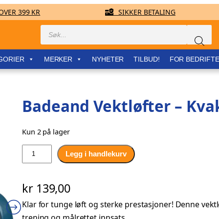
VER 399 KR
SIKKER BETALING
Products
search
GORIER
MERKER
NYHETER
TILBUD!
FOR BEDRIFT
Badeand Vektløfter – Kva
Kun 2 på lager
B
Legg i handlekurv
a
d
kr
139,00
e
a
Klar for tunge løft og sterke prestasjoner! Denne vektl
n
trening og målrettet innsats.