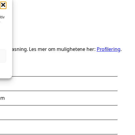
enter
tiv
r
ialtilpasning. Les mer om mulighetene her:
Profilering
.
 cm