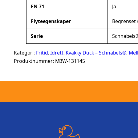
t
i
EN 71
Ja
t
Flyteegenskaper
Begrenset s
e
r
Serie
Schnabels
Kategori:
Fritid
, 
Idrett
, 
Kvakky Duck – Schnabels®
, 
Mel
Produktnummer:
MBW-131145
.