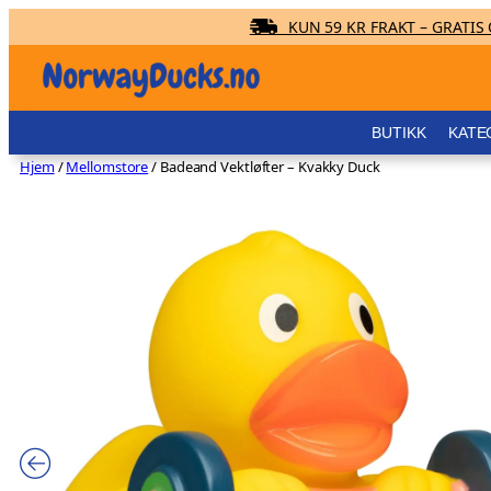
KUN 59 KR FRAKT – GRATIS O
Hopp
til
innhold
BUTIKK
KATE
Hjem
/
Mellomstore
/ Badeand Vektløfter – Kvakky Duck