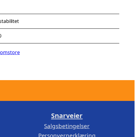
tabilitet
®
lomstore
Snarveier
Salgsbetingelser
Personvernerklæring