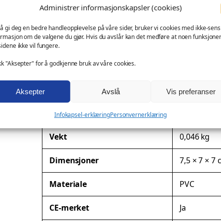
k
profilprodukt for klubber, turneringer og arrangem
Administrer informasjonskapsler (cookies)
y
messeartikkel og kampanjeprodukt
 å gi deg en bedre handleopplevelse på våre sider, bruker vi cookies med ikke-sensi
D
kundegave – med eller uten logo
ormasjon om de valgene du gjør. Hvis du avslår kan det medføre at noen funksjone
u
sidene ikke vil fungere.
Ønsker du profilering?
c
kk "Aksepter" for å godkjenne bruk av våre cookies.
k
Denne modellen kan leveres med firmalogo eller spes
a
Aksepter
Avslå
Vis preferanser
n
Tilleggsinformasjon
t
Infokapsel-erklæring
Personvernerklæring
a
l
A
Vekt
0,046 kg
l
t
Dimensjoner
7,5 × 7 × 7
t
r
V
Materiale
PVC
i
e
b
r
CE-merket
Ja
u
d