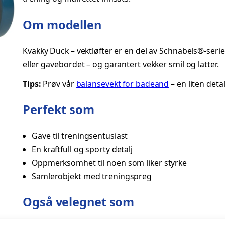
d
Om modellen
V
e
Kvakky Duck – vektløfter er en del av Schnabels®-seri
k
eller gavebordet – og garantert vekker smil og latter.
t
l
Tips:
Prøv vår
balansevekt for badeand
– en liten deta
ø
f
Perfekt som
t
e
Gave til treningsentusiast
r
En kraftfull og sporty detalj
–
Oppmerksomhet til noen som liker styrke
K
Samlerobjekt med treningspreg
v
Også velegnet som
a
k