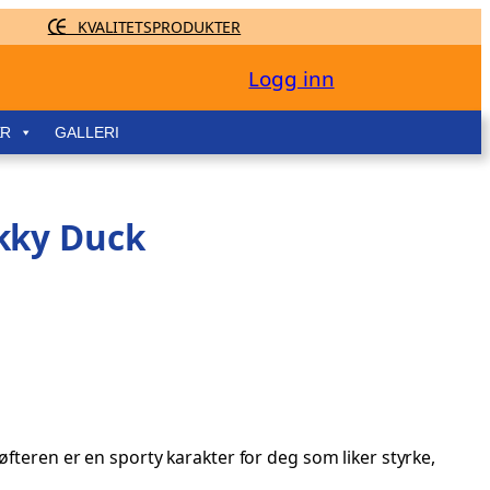
KVALITETSPRODUKTER
Logg inn
ER
GALLERI
kky Duck
øfteren er en sporty karakter for deg som liker styrke,