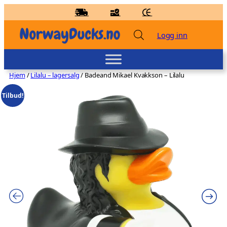
Hopp
til
innhold
Logg inn
Hjem
/
Lilalu – lagersalg
/ Badeand Mikael Kvakkson – Lilalu
Tilbud!
Balansevekt for badeand
kr
49,00
+
LEGG TIL