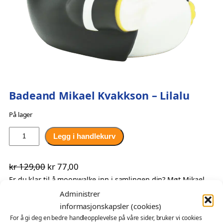
Badeand Mikael Kvakkson – Lilalu
På lager
B
Legg i handlekurv
a
d
O
N
kr
129,00
kr
77,00
e
p
å
Er du klar til å moonwalke inn i samlingen din? Møt Mikael
a
Kvakkson-badeanden – den ultimate superstjernen i
n
Administrer
p
v
andeverdenen! Med sitt ikoniske antrekk og stilige hatt, er
d
informasjonskapsler (cookies)
r
æ
denne anda klar til å bringe rytme og sjarm til ethvert rom.
M
For å gi deg en bedre handleopplevelse på våre sider, bruker vi cookies
i
r