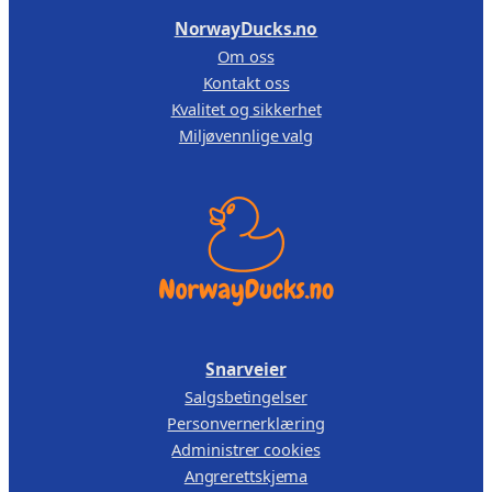
u
,
NorwayDucks.no
a
Om oss
1
0
n
Kontakt oss
2
0
t
Kvalitet og sikkerhet
9
.
a
Miljøvennlige valg
,
l
l
0
0
.
Snarveier
Salgsbetingelser
Personvernerklæring
Administrer cookies
Angrerettskjema