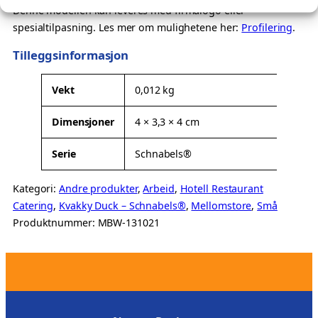
Denne modellen kan leveres med firmalogo eller
a
spesialtilpasning. Les mer om mulighetene her:
Profilering
.
l
l
Tilleggsinformasjon
A
Vekt
0,012 kg
t
Dimensjoner
4 × 3,3 × 4 cm
t
V
ri
e
Serie
Schnabels®
b
r
u
d
Kategori:
Andre produkter
, 
Arbeid
, 
Hotell Restaurant
t
i
Catering
, 
Kvakky Duck – Schnabels®
, 
Mellomstore
, 
Små
t
Produktnummer:
MBW-131021
e
r
.