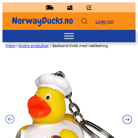
Hopp
til
innhold
Logg inn
Hjem
/
Andre produkter
/ Badeand Kokk med nøkkelring
Badeand Skiløper – Kvakky Duck
kr
159,00
+
LEGG TIL