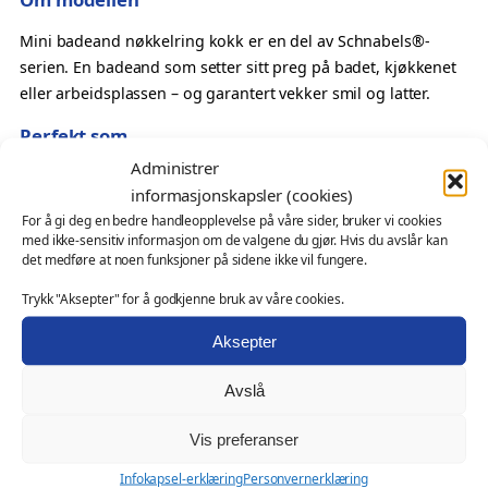
o
k
Mini badeand nøkkelring kokk er en del av Schnabels®-
k
serien. En badeand som setter sitt preg på badet, kjøkkenet
m
eller arbeidsplassen – og garantert vekker smil og latter.
e
Perfekt som
d
Administrer
n
Gave til kokk eller matentusiast
ø
informasjonskapsler (cookies)
En detalj på nøkkelknippet
k
For å gi deg en bedre handleopplevelse på våre sider, bruker vi cookies
Oppmerksomhet til vertskap
med ikke-sensitiv informasjon om de valgene du gjør. Hvis du avslår kan
k
Samlerobjekt i mini-format
det medføre at noen funksjoner på sidene ikke vil fungere.
e
Også velegnet som
l
Trykk "Aksepter" for å godkjenne bruk av våre cookies.
r
profilgave for fagmiljøer, håndverksbedrifter eller
Aksepter
i
serviceaktører
n
Avslå
messeartikkel og kampanjeprodukt
g
kundegave – med eller uten logo
a
Vis preferanser
n
Ønsker du profilering?
Infokapsel-erklæring
Personvernerklæring
t