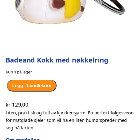
Badeand Kokk med nøkkelring
Kun 1 på lager
B
Legg i handlekurv
a
d
kr
129,00
e
Liten, praktisk og full av kjøkkensjarm! En perfekt følgesvenn
a
for matglade sjeler som vil ha en liten humørspreder med
n
seg på farten.
d
K
Om modellen